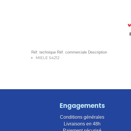
V
Réf. technique Réf. commerciale Description
MIELE S4212
Engagements
Conditions générales
Livraisons en 48h
Paiement sécurisé