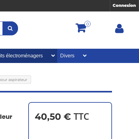
Connexion
0
its électroménagers
Divers
our aspirateur
TTC
40,50 €
leur