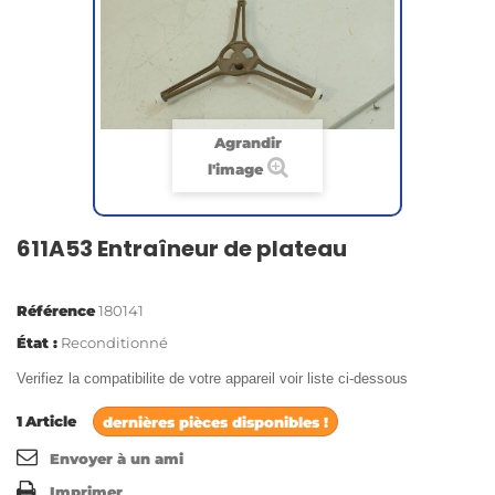
Agrandir
l'image
611A53 Entraîneur de plateau
Référence
180141
État :
Reconditionné
Verifiez la compatibilite de votre appareil voir liste ci-dessous
1
Article
dernières pièces disponibles !
Envoyer à un ami
Imprimer