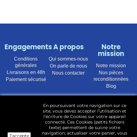
Engagements
A propos
Notre
mission
Conditions
Qui sommes-nous
générales
Notre mission
On parle de nous
Livraisons en 48h
Nos pièces
Nous contacter
reconditionnées
Paiement sécurisé
Blog
Vente en ligne de pièces détachées électroménager
En poursuivant votre navigation sur ce
d’occasion pour toutes marques et modèles. Plus de
site, vous devez accepter l’utilisation et
22 400 références (Lave-linge, Sèche-linge, Lave-
l'écriture de Cookies sur votre appareil
vaisselle, Micro-ondes, Fours, Cuisinières, Plaques de
connecté. Ces Cookies (petits fichiers
cuisson, Réfrigérateurs, Congélateurs, aspirateurs,
texte) permettent de suivre votre
Télévisions, LCD, Plasma, Téléviseur.)
navigation, actualiser votre panier, vous
J'accepte