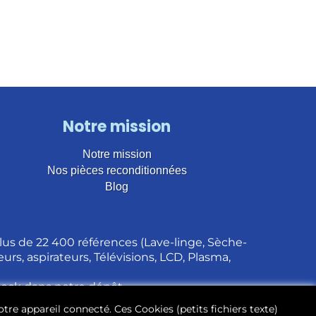
Notre mission
Notre mission
Nos pièces reconditionnées
Blog
us de 22 400 références (Lave-linge, Sèche-
urs, aspirateurs, Télévisions, LCD, Plasma,
stock dans notre dépôt.
otre appareil connecté. Ces Cookies (petits fichiers texte)