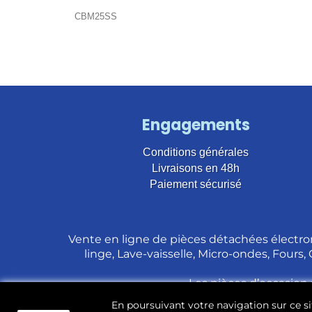
CBM25SS
Engagements
Conditions générales
Livraisons en 48h
Paiement sécurisé
Vente en ligne de pièces détachées électro
linge, Lave-vaisselle, Micro-ondes, Fours,
Les pièces d’occasion 
En poursuivant votre navigation sur ce sit