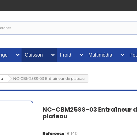
inge
Cuisson
Froid
Multimédia
Pet
au
NC-CBM25SS-03 Entraîneur de plateau
NC-CBM25SS-03 Entraîneur 
plateau
Référence
181140