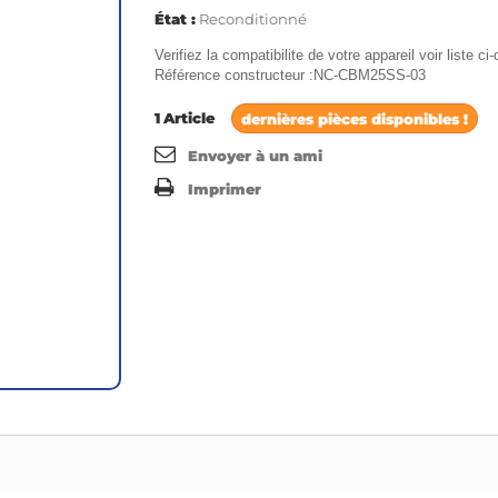
État :
Reconditionné
Verifiez la compatibilite de votre appareil voir liste c
Référence constructeur :NC-CBM25SS-03
1
Article
dernières pièces disponibles !
Envoyer à un ami
Imprimer