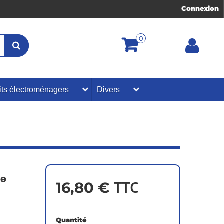
Connexion
0
its électroménagers
Divers
de
TTC
16,80 €
Quantité