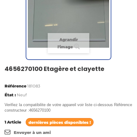
Agrandir
l'image
4656270100 Etagère et clayette
Référence
181083
État :
Neuf
Verifiez la compatibilite de votre appareil voir liste ci-dessous Référence
constructeur :4656270100
1
Article
dernières pièces disponibles !
Envoyer à un ami