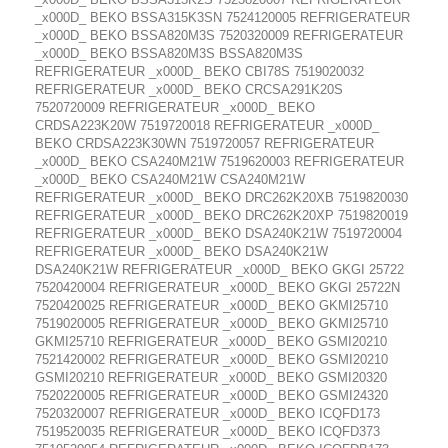
_x000D_ BEKO BSSA315K3SN 7524120005 REFRIGERATEUR
_x000D_ BEKO BSSA820M3S 7520320009 REFRIGERATEUR
_x000D_ BEKO BSSA820M3S BSSA820M3S
REFRIGERATEUR _x000D_ BEKO CBI78S 7519020032
REFRIGERATEUR _x000D_ BEKO CRCSA291K20S
7520720009 REFRIGERATEUR _x000D_ BEKO
CRDSA223K20W 7519720018 REFRIGERATEUR _x000D_
BEKO CRDSA223K30WN 7519720057 REFRIGERATEUR
_x000D_ BEKO CSA240M21W 7519620003 REFRIGERATEUR
_x000D_ BEKO CSA240M21W CSA240M21W
REFRIGERATEUR _x000D_ BEKO DRC262K20XB 7519820030
REFRIGERATEUR _x000D_ BEKO DRC262K20XP 7519820019
REFRIGERATEUR _x000D_ BEKO DSA240K21W 7519720004
REFRIGERATEUR _x000D_ BEKO DSA240K21W
DSA240K21W REFRIGERATEUR _x000D_ BEKO GKGI 25722
7520420004 REFRIGERATEUR _x000D_ BEKO GKGI 25722N
7520420025 REFRIGERATEUR _x000D_ BEKO GKMI25710
7519020005 REFRIGERATEUR _x000D_ BEKO GKMI25710
GKMI25710 REFRIGERATEUR _x000D_ BEKO GSMI20210
7521420002 REFRIGERATEUR _x000D_ BEKO GSMI20210
GSMI20210 REFRIGERATEUR _x000D_ BEKO GSMI20320
7520220005 REFRIGERATEUR _x000D_ BEKO GSMI24320
7520320007 REFRIGERATEUR _x000D_ BEKO ICQFD173
7519520035 REFRIGERATEUR _x000D_ BEKO ICQFD373