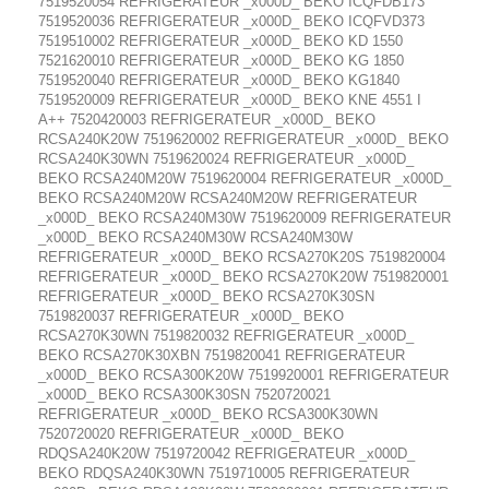
7519520054 REFRIGERATEUR _x000D_ BEKO ICQFDB173
7519520036 REFRIGERATEUR _x000D_ BEKO ICQFVD373
7519510002 REFRIGERATEUR _x000D_ BEKO KD 1550
7521620010 REFRIGERATEUR _x000D_ BEKO KG 1850
7519520040 REFRIGERATEUR _x000D_ BEKO KG1840
7519520009 REFRIGERATEUR _x000D_ BEKO KNE 4551 I
A++ 7520420003 REFRIGERATEUR _x000D_ BEKO
RCSA240K20W 7519620002 REFRIGERATEUR _x000D_ BEKO
RCSA240K30WN 7519620024 REFRIGERATEUR _x000D_
BEKO RCSA240M20W 7519620004 REFRIGERATEUR _x000D_
BEKO RCSA240M20W RCSA240M20W REFRIGERATEUR
_x000D_ BEKO RCSA240M30W 7519620009 REFRIGERATEUR
_x000D_ BEKO RCSA240M30W RCSA240M30W
REFRIGERATEUR _x000D_ BEKO RCSA270K20S 7519820004
REFRIGERATEUR _x000D_ BEKO RCSA270K20W 7519820001
REFRIGERATEUR _x000D_ BEKO RCSA270K30SN
7519820037 REFRIGERATEUR _x000D_ BEKO
RCSA270K30WN 7519820032 REFRIGERATEUR _x000D_
BEKO RCSA270K30XBN 7519820041 REFRIGERATEUR
_x000D_ BEKO RCSA300K20W 7519920001 REFRIGERATEUR
_x000D_ BEKO RCSA300K30SN 7520720021
REFRIGERATEUR _x000D_ BEKO RCSA300K30WN
7520720020 REFRIGERATEUR _x000D_ BEKO
RDQSA240K20W 7519720042 REFRIGERATEUR _x000D_
BEKO RDQSA240K30WN 7519710005 REFRIGERATEUR