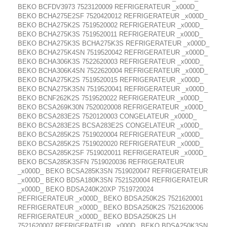
BEKO BCFDV3973 7523120009 REFRIGERATEUR _x000D_
BEKO BCHA275E2SF 7520420012 REFRIGERATEUR _x000D_
BEKO BCHA275K2S 7519520002 REFRIGERATEUR _x000D_
BEKO BCHA275K3S 7519520011 REFRIGERATEUR _x000D_
BEKO BCHA275K3S BCHA275K3S REFRIGERATEUR _x000D_
BEKO BCHA275K4SN 7519520042 REFRIGERATEUR _x000D_
BEKO BCHA306K3S 7522620003 REFRIGERATEUR _x000D_
BEKO BCHA306K4SN 7522620004 REFRIGERATEUR _x000D_
BEKO BCNA275K2S 7519520015 REFRIGERATEUR _x000D_
BEKO BCNA275K3SN 7519520041 REFRIGERATEUR _x000D_
BEKO BCNF262K2S 7519520022 REFRIGERATEUR _x000D_
BEKO BCSA269K30N 7520020008 REFRIGERATEUR _x000D_
BEKO BCSA283E2S 7520120003 CONGELATEUR _x000D_
BEKO BCSA283E2S BCSA283E2S CONGELATEUR _x000D_
BEKO BCSA285K2S 7519020004 REFRIGERATEUR _x000D_
BEKO BCSA285K2S 7519020020 REFRIGERATEUR _x000D_
BEKO BCSA285K2SF 7519020011 REFRIGERATEUR _x000D_
BEKO BCSA285K3SFN 7519020036 REFRIGERATEUR
_x000D_ BEKO BCSA285K3SN 7519020047 REFRIGERATEUR
_x000D_ BEKO BDSA180K3SN 7521520004 REFRIGERATEUR
_x000D_ BEKO BDSA240K20XP 7519720024
REFRIGERATEUR _x000D_ BEKO BDSA250K2S 7521620001
REFRIGERATEUR _x000D_ BEKO BDSA250K2S 7521620006
REFRIGERATEUR _x000D_ BEKO BDSA250K2S LH
7521620007 REFRIGERATEUR _x000D_ BEKO BDSA250K3SN