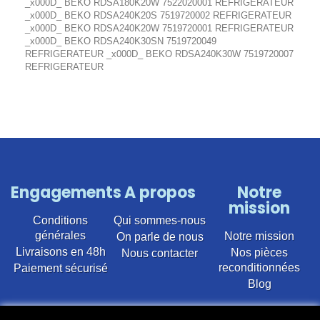
_x000D_ BEKO RDSA180K20W 7522020001 REFRIGERATEUR
_x000D_ BEKO RDSA240K20S 7519720002 REFRIGERATEUR
_x000D_ BEKO RDSA240K20W 7519720001 REFRIGERATEUR
_x000D_ BEKO RDSA240K30SN 7519720049
REFRIGERATEUR _x000D_ BEKO RDSA240K30W 7519720007
REFRIGERATEUR
Engagements
A propos
Notre
mission
Conditions
Qui sommes-nous
générales
Notre mission
On parle de nous
Livraisons en 48h
Nos pièces
Nous contacter
reconditionnées
Paiement sécurisé
Blog
Vente en ligne de pièces détachées électroménager