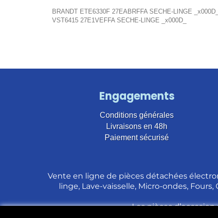
BRANDT ETE6330F 27EABRFFA SECHE-LINGE _x000D
VST6415 27E1VEFFA SECHE-LINGE _x000D_
Engagements
Conditions générales
Livraisons en 48h
Paiement sécurisé
Vente en ligne de pièces détachées électro
linge, Lave-vaisselle, Micro-ondes, Fours,
Les pièces d’occasion 