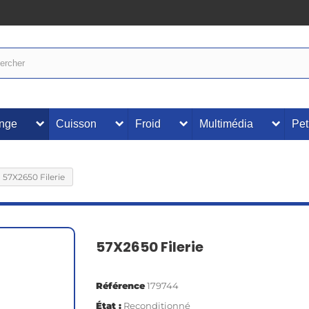
inge
Cuisson
Froid
Multimédia
Pet
57X2650 Filerie
57X2650 Filerie
Référence
179744
État :
Reconditionné