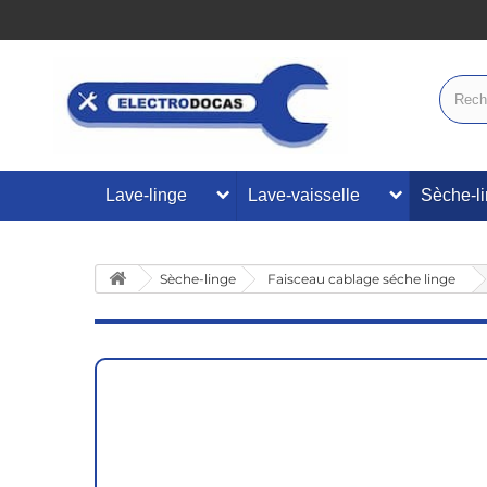
Lave-linge
Lave-vaisselle
Sèche-l
Sèche-linge
Faisceau cablage séche linge