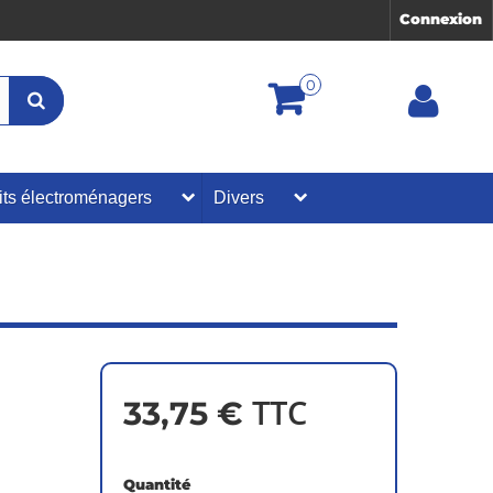
Connexion
0
its électroménagers
Divers
TTC
33,75 €
Quantité