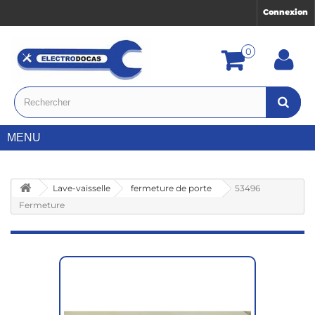
Connexion
0
MENU
Lave-vaisselle
fermeture de porte
53496
Fermeture