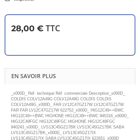
TTC
28,00 €
EN SAVOIR PLUS
_x000D_ Réf. technique Réf. commerciale Description_x000D_
COLDIS COLV12A49G COLV12A49G COLDIS COLDIS
COLV12A49G_x000D_ FAR LV12C47GZ17W LV12C47GZ17W
FAR FAR LV12C47GZ17W 622752_x000D_ HIG12C49++BWC
HIG12C49++BWC HIGHONE HIG12C49++BWC 945316_x000D_
HIG12C49FGC HIG12C49FGC HIGHONE HIG12C49FGC
940243_x000D_ LVS13C45GZ17BK LVS13C45GZ17BK SABA
LVS13C45GZ17BK_x000D_ LVS13C45GZ17IX
LVS13C45GZ17IX SABA LVS13C45GZ17IX 622651_x000D_