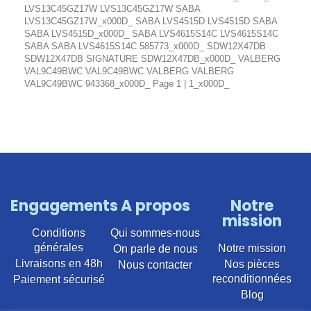
LVS13C45GZ17W LVS13C45GZ17W SABA
LVS13C45GZ17W_x000D_ SABA LVS4515D LVS4515D SABA
SABA LVS4515D_x000D_ SABA LVS4615S14C LVS4615S14C
SABA SABA LVS4615S14C 585773_x000D_ SDW12X47DB
SDW12X47DB SIGNATURE SDW12X47DB_x000D_ VALBERG
VAL9C49BWC VAL9C49BWC VALBERG VALBERG
VAL9C49BWC 943368_x000D_ Page 1 | 1_x000D_
Engagements
A propos
Notre
mission
Conditions
Qui sommes-nous
générales
Notre mission
On parle de nous
Livraisons en 48h
Nos pièces
Nous contacter
reconditionnées
Paiement sécurisé
Blog