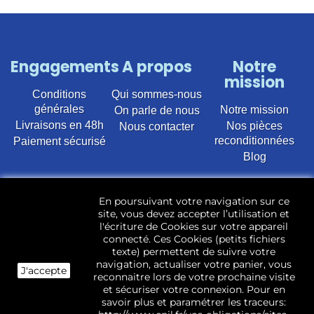
Engagements
A propos
Notre
mission
Conditions
Qui sommes-nous
générales
Notre mission
On parle de nous
Livraisons en 48h
Nos pièces
Nous contacter
reconditionnées
Paiement sécurisé
Blog
Vente en ligne de pièces détachées électroménager
En poursuivant votre navigation sur ce
d’occasion pour toutes marques et modèles. Plus de
site, vous devez accepter l’utilisation et
22 400 références (Lave-linge, Sèche-linge, Lave-
l'écriture de Cookies sur votre appareil
vaisselle, Micro-ondes, Fours, Cuisinières, Plaques de
connecté. Ces Cookies (petits fichiers
cuisson, Réfrigérateurs, Congélateurs, aspirateurs,
texte) permettent de suivre votre
Télévisions, LCD, Plasma, Téléviseur.)
navigation, actualiser votre panier, vous
J'accepte
reconnaitre lors de votre prochaine visite
Les pièces d’occasion sont révisées, testées pas nos
et sécuriser votre connexion. Pour en
techniciens et mises en stock dans notre dépôt.
savoir plus et paramétrer les traceurs: