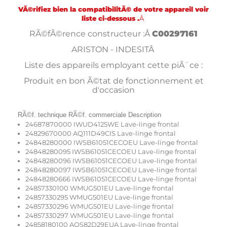
VÃ©rifiez bien la compatibilitÃ© de votre appareil voir
liste ci-dessous .
Â
RÃ©fÃ©rence constructeur :Â
C00297161
ARISTON - INDESITÂ
Liste des appareils employant cette piÃ¨ce :
Produit en bon Ã©tat de fonctionnement et
d'occasion
RÃ©f. technique RÃ©f. commerciale Description
24687870000 IWUD4125WE Lave-linge frontal
24829670000 AQ111D49CIS Lave-linge frontal
24848280000 IWSB61051CECOEU Lave-linge frontal
24848280095 IWSB61051CECOEU Lave-linge frontal
24848280096 IWSB61051CECOEU Lave-linge frontal
24848280097 IWSB61051CECOEU Lave-linge frontal
24848280666 IWSB61051CECOEU Lave-linge frontal
24857330100 WMUG501EU Lave-linge frontal
24857330295 WMUG501EU Lave-linge frontal
24857330296 WMUG501EU Lave-linge frontal
24857330297 WMUG501EU Lave-linge frontal
24858180100 AQS82D29EUA Lave-linge frontal