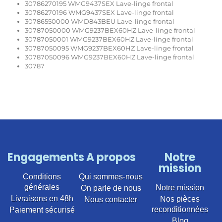
30786270195 WMG9437SEX Lave-linge frontal
30786270196 WMG9437SEX Lave-linge frontal
30786550000 WMD843BEU Lave-linge frontal
30787050000 WMG9237BEX60HZ Lave-linge frontal
30787050001 WMG9237BEX60HZ Lave-linge frontal
30787050095 WMG9237BEX60HZ Lave-linge frontal
30787050096 WMG9237BEX60HZ Lave-linge frontal
30787
Engagements
A propos
Notre
mission
Conditions
Qui sommes-nous
générales
Notre mission
On parle de nous
Livraisons en 48h
Nos pièces
Nous contacter
reconditionnées
Paiement sécurisé
Blog