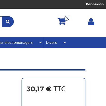
Connexion
0
its électroménagers
Divers
TTC
30,17 €