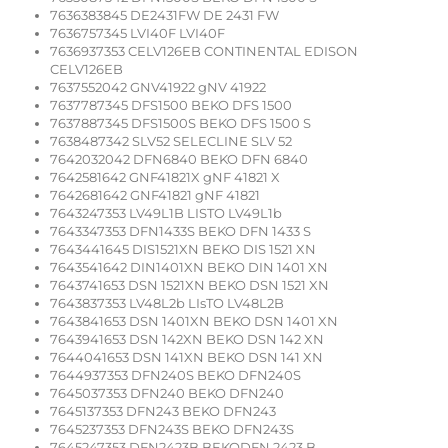
7636383845 DE2431FW DE 2431 FW
7636757345 LVI40F LVI40F
7636937353 CELV126EB CONTINENTAL EDISON
CELV126EB
7637552042 GNV41922 gNV 41922
7637787345 DFS1500 BEKO DFS 1500
7637887345 DFS1500S BEKO DFS 1500 S
7638487342 SLV52 SELECLINE SLV 52
7642032042 DFN6840 BEKO DFN 6840
7642581642 GNF41821X gNF 41821 X
7642681642 GNF41821 gNF 41821
7643247353 LV49L1B LISTO LV49L1b
7643347353 DFN1433S BEKO DFN 1433 S
7643441645 DIS1521XN BEKO DIS 1521 XN
7643541642 DIN1401XN BEKO DIN 1401 XN
7643741653 DSN 1521XN BEKO DSN 1521 XN
7643837353 LV48L2b LIsTO LV48L2B
7643841653 DSN 1401XN BEKO DSN 1401 XN
7643941653 DSN 142XN BEKO DSN 142 XN
7644041653 DSN 141XN BEKO DSN 141 XN
7644937353 DFN240S BEKO DFN240S
7645037353 DFN240 BEKO DFN240
7645137353 DFN243 BEKO DFN243
7645237353 DFN243S BEKO DFN243S
7645247353 DFN2423B BEKODFN 2423 B