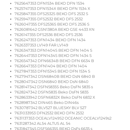
7625647353 DFN1534 BEKO DFN 1534
7625747353 DFN1534X BEKO DFN 1534 X
7625847355 DFS2532S BEKO DFS 2532 S
7625947355 DFS2532 BEKO DFS 2532
7626047355 DFS2536S BEKO DFS 2536 S
7626081642 GSN1380A BEKO GSE 4433 XN
7626147355 DFS2536 BEKO DFS 2536
7626247353 DFN1434 BEKO DFN 1434
7626337353 LV149 FAR LV149
7626347353 DFN1404S BEKO DFN 1404 S
7626447353 DFN1434S BEKO DFN 1434 S
7626547342 DFN6634B BEKO DFN 6634 B
7626647353 DFN1404 BEKO DFN 1404
7627847353 DFN1534S BEKO DFN 1534 S
7627947342 DSN6840B BEKO DsN 6840 B
7628047342 DSN6840 BEKO DsN 6840
7628147342 DSFN5835S Beko DsFN 5835 s
7628247342 DSFN5835 Beko DsFN 5835
7628633942 DSFN6832X Beko DsFN 6832 X
7628987342 DIN46S Beko DIN46s
7630787342 BLV527 BLUESKY BLV 527
7631033953 DFN2532 BEKO DFN 2532
7631137353 OCEALV1249S2 OCEANIC OCEALV1249s2
7631287342 AL54 ALTUS AL 54
7631847345 DSFS6635S BEKO DsFs 6635 s