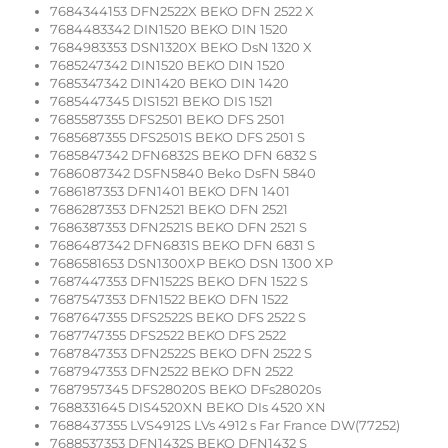
7684344153 DFN2522X BEKO DFN 2522 X
7684483342 DIN1520 BEKO DIN 1520
7684983353 DSN1320X BEKO DsN 1320 X
7685247342 DIN1520 BEKO DIN 1520
7685347342 DIN1420 BEKO DIN 1420
7685447345 DIS1521 BEKO DIS 1521
7685587355 DFS2501 BEKO DFS 2501
7685687355 DFS2501S BEKO DFS 2501 S
7685847342 DFN6832S BEKO DFN 6832 S
7686087342 DSFN5840 Beko DsFN 5840
7686187353 DFN1401 BEKO DFN 1401
7686287353 DFN2521 BEKO DFN 2521
7686387353 DFN2521S BEKO DFN 2521 S
7686487342 DFN6831S BEKO DFN 6831 S
7686581653 DSN1300XP BEKO DSN 1300 XP
7687447353 DFN1522S BEKO DFN 1522 S
7687547353 DFN1522 BEKO DFN 1522
7687647355 DFS2522S BEKO DFS 2522 S
7687747355 DFS2522 BEKO DFS 2522
7687847353 DFN2522S BEKO DFN 2522 S
7687947353 DFN2522 BEKO DFN 2522
7687957345 DFS28020S BEKO DFs28020s
7688331645 DIS4520XN BEKO DIs 4520 XN
7688437355 LVS4912S LVs 4912 s Far France DW(77252)
7688537353 DFN1432S BEKO DFN1432 S