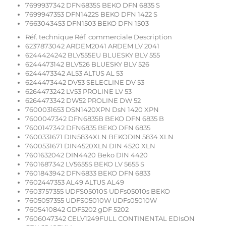
7699937342 DFN6835S BEKO DFN 6835 S
7699947353 DFN1422S BEKO DFN 1422 S
7663043453 DFN1503 BEKO DFN 1503
Réf. technique Réf. commerciale Description
6237873042 ARDEM2041 ARDEM LV 2041
6244424242 BLV555EU BLUESKY BLV 555
6244473142 BLV526 BLUESKY BLV 526
6244473342 AL53 ALTUS AL 53
6244473442 DV53 SELECLINE DV 53
6264473242 LV53 PROLINE LV 53
6264473342 DW52 PROLINE DW 52
7600031653 DSN1420XPN DsN 1420 XPN
7600047342 DFN6835B BEKO DFN 6835 B
7600147342 DFN6835 BEKO DFN 6835
7600331671 DIN5834XLN BEKODIN 5834 XLN
7600531671 DIN4520XLN DIN 4520 XLN
7601632042 DIN4420 Beko DIN 4420
7601687342 LV5655S BEKO LV 5655 S
7601843942 DFN6833 BEKO DFN 6833
7602447353 AL49 ALTUS AL49
7603757355 UDFS05010S UDFs05010s BEKO
7605057355 UDFS05010W UDFs05010W
7605410842 GDF5202 gDF 5202
7606047342 CELV1249FULL CONTINENTAL EDIsON