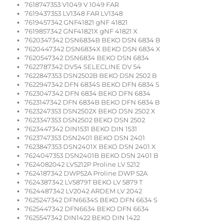
7618747353 V1049 V 1049 FAR
7619437353 LV1348 FAR LV1348
7619457342 GNF41821 gNF 41821
7619857342 GNF41821X gNF 41821 X
7620347342 DSN6834B BEKO DSN 6834 B
7620447342 DSN6834X BEKO DSN 6834 X
7620547342 DSN6834 BEKO DSN 6834
7622787342 DV54 SELECLINE DV 54
7622847353 DSN2502B BEKO DSN 2502 B
7622947342 DFN 6834S BEKO DFN 6834 S
7623047342 DFN 6834 BEKO DFN 6834
7623147342 DFN 6834B BEKO DFN 6834 B
7623247353 DSN2502X BEKO DSN 2502 X
7623347353 DSN2502 BEKO DSN 2502
7623447342 DIN1531 BEKO DIN 1531
7623747353 DSN2401 BEKO DSN 2401
7623847353 DSN2401X BEKO DSN 2401 X
7624047353 DSN2401B BEKO DSN 2401 B
7624082042 LV5212P Proline LV 5212
7624187342 DWP52A Proline DWP 52A
7624387342 LV5879T BEKO LV 5879 T
7624487342 LV2042 ARDEM LV 2042
7625247342 DFN6634S BEKO DFN 6634 S
7625447342 DFN6634 BEKO DFN 6634
7625547342 DIN1422 BEKO DIN 1422