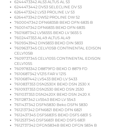
6244473342 AL53 ALTUS AL 53
6244473442 DV53 SELECLINE DV 53
6264473242 LV53 PROLINE LV 53
6264473342 DW52 PROLINE DW 52
7600047342 DFN6835B BEKO DFN 6835 B
7600147342 DFN6835 BEKO DFN 6835
7601687342 LV5655S BEKO LV 5655 S
7602447353 AL49 ALTUS AL49
7609343942 DIN5833 BEKO DIN 5833
7609637345 CELV105B CONTINENTAL EDISON
CELV105B
7609737345 CELV105S CONTINENTAL EDISON
CELV105S
7609783342 D8879FD BEKO D 8879 FD
7610687342 V1215 FAR V 1215
7610687442 LV5433 BEKO LV 5433
7610837353 DSN2530X BEKO DSN 2530 X
7610937353 DSN2530 BEKO DSN 2530
7611037353 DSN2420X BEKO DSN 2420 X
7611287342 LV5543 BEKO LV 5543
7611437342 DSFN5830 Beko DSFN 5830
7612137342 DFN6821 BEKO DFN 6821
7612437345 DSFS6831S BEKO DSFS 6831 S
7612537345 DSFS6831 BEKO DSFS 6831
7612737342 DFGN5834B BEKO DFGN 5834 B