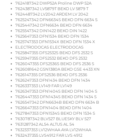
7624187342 DWP52A Proline DWP 52A
7624387342 LV5879T BEKO LV 5879 T
7624487342 LV2042 ARDEM LV 2042
7625247342 DFN6634S BEKO DFN 6634 S
7625447342 DFN6634 BEKO DFN 6634
7625547342 DIN1422 BEKO DIN 1422
7625647353 DFN1534 BEKO DFN 1534
7625747353 DFN1534X BEKO DFN 1534 X
ELECTRODOCAS ELECTRODOCAS
7625847355 DFS2532S BEKO DFS 2532 S
7625947355 DFS2532 BEKO DFS 2532
7626047355 DFS2536S BEKO DFS 2536 S
7626081642 GSN1380A BEKO GSE 4433 XN
7626147355 DFS2536 BEKO DFS 2536
7626247353 DFN1434 BEKO DFN 1434
7626337353 LV149 FAR LV149
7626347353 DFN1404S BEKO DFN 1404 S
7626447353 DFN1434S BEKO DFN 1434 S
7626547342 DFN6634B BEKO DFN 6634 B
7626647353 DFN1404 BEKO DFN 1404
7627847353 DFN1534S BEKO DFN 1534 S
7630787342 BLV527 BLUESKY BLV 527
7631287342 AL54 ALTUS AL 54
7632337353 LV12WHAA AYA LV12WHAA
7632437355 LVS4912 FAR LVS 4912