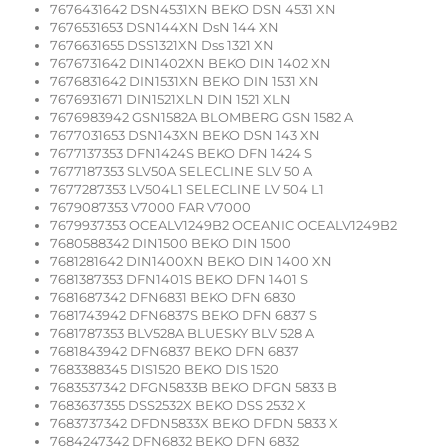
7676431642 DSN4531XN BEKO DSN 4531 XN
7676531653 DSN144XN DsN 144 XN
7676631655 DSS1321XN Dss 1321 XN
7676731642 DIN1402XN BEKO DIN 1402 XN
7676831642 DIN1531XN BEKO DIN 1531 XN
7676931671 DIN1521XLN DIN 1521 XLN
7676983942 GSN1582A BLOMBERG GSN 1582 A
7677031653 DSN143XN BEKO DSN 143 XN
7677137353 DFN1424S BEKO DFN 1424 S
7677187353 SLV50A SELECLINE SLV 50 A
7677287353 LV504L1 SELECLINE LV 504 L1
7679087353 V7000 FAR V7000
7679937353 OCEALV1249B2 OCEANIC OCEALV1249B2
7680588342 DIN1500 BEKO DIN 1500
7681281642 DIN1400XN BEKO DIN 1400 XN
7681387353 DFN1401S BEKO DFN 1401 S
7681687342 DFN6831 BEKO DFN 6830
7681743942 DFN6837S BEKO DFN 6837 S
7681787353 BLV528A BLUESKY BLV 528 A
7681843942 DFN6837 BEKO DFN 6837
7683388345 DIS1520 BEKO DIS 1520
7683537342 DFGN5833B BEKO DFGN 5833 B
7683637355 DSS2532X BEKO DSS 2532 X
7683737342 DFDN5833X BEKO DFDN 5833 X
7684247342 DFN6832 BEKO DFN 6832