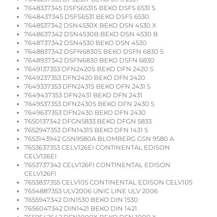
7648337345 DSFS6531S BEKO DSFS 6531 S
7648437345 DSFS6531 BEKO DSFS 6530
7648537342 DSN4530X BEKO DSN 4530 X
7648637342 DSN4530B BEKO DSN 4530 B
7648737342 DSN4530 BEKO DSN 4530
7648837342 DSFN6830S BEKO DSFN 6830 S
7648937342 DSFN6830 BEKO DSFN 6830
7649137353 DFN2420S BEKO DFN 2420 S
7649237353 DFN2420 BEKO DFN 2420
7649337353 DFN2431S BEKO DFN 2431 S
7649437353 DFN2431 BEKO DFN 2431
7649537353 DFN2430S BEKO DFN 2430 S
7649637353 DFN2430 BEKO DFN 2430
7650137342 DFGN5833 BEKO DFGN 5833
7652947353 DFN1431S BEKO DFN 1431 S
7653143942 GSN9580A BLOMBERG GSN 9580 A
7653637353 CELV126EI CONTINENTAL EDISON
CELV126EI
7653737342 CELV126FI CONTINENTAL EDISON
CELV126FI
7653837355 CELV105 CONTINENTAL EDISON CELV105
7654887353 ULV2006 UNIC LINE ULV 2006
7655947342 DIN1530 BEKO DIN 1530
7656047342 DIN1421 BEKO DIN 1421