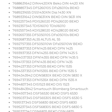
7688631642 DIN4420XN Beko DIN 4420 XN
7688857345 DFS26010S DFs26010s BEKO
7689231655 DSS1430XN Dss 1430 XN
7689331642 DIN5631XN BEKO DIN 5631 XN
7692257345 PDIS26020 PDIs26020 BEKO
7692357345 TDIS16010 TDIs16010
7692557345 KDIS28020 KDIs28020 BEKO
7692657355 DFS05010S DFs05010s BEKO
7692687353 AL55 ALTUS AL 55
7692757355 DFS05010W DFs05010W BEKO
7693837353 DFN1425 BEKO DFN 1425
7693937353 DFN1425S BEKO DFN 1425 S
7694037353 DFN1435S BEKO DFN 1435 S
7694137353 DFN1435 BEKO DFN 1435
7694237353 DFN1535 BEKO DFN 1535
7694337353 DFN1535S BEKO DFN 1535 S
7694343942 DDN5830X BEKO DDN 5830 X
7694737353 DFN1535X BEKO DFN 1535 X
7694837345 DIS1523 BEKO DIS 1523
7694843942 Smartouch Blomberg Smartouch
7694937345 DSFS6530 BEKO DSFS 6530
7695037345 DSFS6530S BEKO DSFS 6530 S
7695137345 DSFS6830 BEKO DSFS 6830
7695237345 DSFS6830S BEKO DSFS 6830 S
7695337342 DSN6835 BEKO DSN 6835