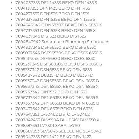
7694037353 DFN1435S BEKO DFN 1435 S
7694137353 DFN1435 BEKO DFN 1435
7694237353 DFN1535 BEKO DFN 1535
7694337353 DFN1535S BEKO DFN 1535 S
7694343942 DDN5830X BEKO DDN 5830 X
7694737353 DFN1535X BEKO DFN 1535 X
7694837345 DIS1523 BEKO DIS 1523
7694843942 Smartouch Blomberg Smartouch
7694937345 DSFS6530 BEKO DSFS 6530
7695037345 DSFS6530S BEKO DSFS 6530 S
7695137345 DSFS6830 BEKO DSFS 6830
7695237345 DSFS6830S BEKO DSFS 6830 S
7695337342 DSN6835 BEKO DSN 6835
7695437342 D8835FD BEKO D 8835 FD
7695537342 DSN6835B BEKO DSN 6835 B
7695637342 DSN6835X BEKO DSN 6835 X
7695737342 DIN1532 BEKO DIN 1532
7696737342 DFN6635S BEKO DFN 6635 S
7697337342 DFN6635B BEKO DFN 6635 B
7697437342 DFN6635 BEKO DFN 6635
7697647353 LV504L2 LISTO LV 504L2
7697842453 BLV550A BLUESKY BLV 550 A
7698587353 LV7S01 SABA LV7S01
7698687353 SLV5043 SELECLINE SLV 5043
7699047353 DFN1422 BEKO DFN 1422