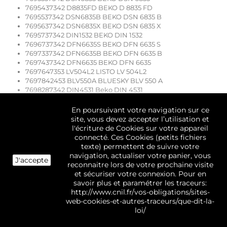
7695437342 D8835FD BEKO D 8835 FD
7695537342 DSN6835B BEKO DSN 6835 B
7695637342 DSN6835X BEKO DSN 6835 X
7695737342 DIN1532 BEKO DIN 1532
7696737342 DFN6635S BEKO DFN 6635 S
7697337342 DFN6635B BEKO DFN 6635 B
7697437342 DFN6635 BEKO DFN 6635
7697647353 LV504L2 LISTO LV 504L2
7697842453 BLV550A BLUESKY BLV 550 A
7698287342 DIN4531 Beko DIN 4531
7698587353 LV7S01 SABA LV7S01
7698687353 SLV5043 SELECLINE SLV 5043
En poursuivant votre navigation sur ce
7699047353 DFN1422 BEKO DFN 1422
site, vous devez accepter l’utilisation et
7699937342 DFN6835S BEKO DFN 6835 S
l'écriture de Cookies sur votre appareil
7699947353 DFN1422S BEKO DFN 1422 S
connecté. Ces Cookies (petits fichiers
7699957342 DIN58S BEKO DIN58s
texte) permettent de suivre votre
MICROFILTRE V1740800500 - - - 1740220700
navigation, actualiser votre panier, vous
J'accepte
reconnaitre lors de votre prochaine visite
Réf. technique Réf. commerciale Description
et sécuriser votre connexion. Pour en
7636687345 DYS500WE1 LV POSE LIBRE 45 CM --
savoir plus et paramétrer les traceurs:
7636787342 DFS500WE1 CONGELATEUR VERTICAL --
http://www.cnil.fr/vos-obligations/sites-
7636882045 SGL330W LLPOSE/LT FR ESS.FIX --
web-cookies-et-autres-traceurs/que-dit-la-
7636982042 SGA330W LV POSE LIBRE 60 CM --
loi/
7637082042 SGA770W LLPOSE/LT FR ESS.VAR --
7637182042 SGA770S LV POSE LIBRE 60 CM --