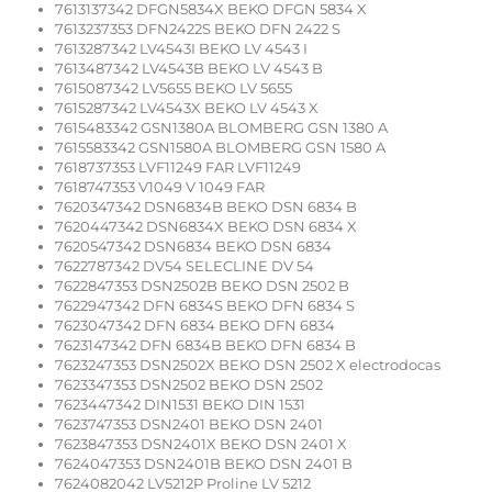
7613137342 DFGN5834X BEKO DFGN 5834 X
7613237353 DFN2422S BEKO DFN 2422 S
7613287342 LV4543I BEKO LV 4543 I
7613487342 LV4543B BEKO LV 4543 B
7615087342 LV5655 BEKO LV 5655
7615287342 LV4543X BEKO LV 4543 X
7615483342 GSN1380A BLOMBERG GSN 1380 A
7615583342 GSN1580A BLOMBERG GSN 1580 A
7618737353 LVF11249 FAR LVF11249
7618747353 V1049 V 1049 FAR
7620347342 DSN6834B BEKO DSN 6834 B
7620447342 DSN6834X BEKO DSN 6834 X
7620547342 DSN6834 BEKO DSN 6834
7622787342 DV54 SELECLINE DV 54
7622847353 DSN2502B BEKO DSN 2502 B
7622947342 DFN 6834S BEKO DFN 6834 S
7623047342 DFN 6834 BEKO DFN 6834
7623147342 DFN 6834B BEKO DFN 6834 B
7623247353 DSN2502X BEKO DSN 2502 X electrodocas
7623347353 DSN2502 BEKO DSN 2502
7623447342 DIN1531 BEKO DIN 1531
7623747353 DSN2401 BEKO DSN 2401
7623847353 DSN2401X BEKO DSN 2401 X
7624047353 DSN2401B BEKO DSN 2401 B
7624082042 LV5212P Proline LV 5212