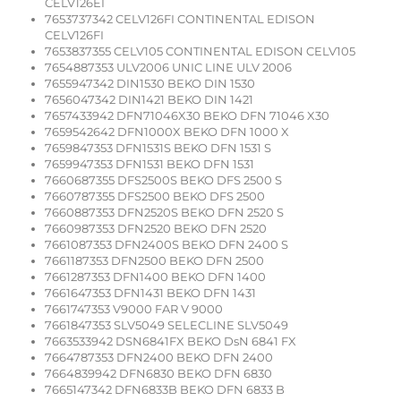
CELV126EI
7653737342 CELV126FI CONTINENTAL EDISON
CELV126FI
7653837355 CELV105 CONTINENTAL EDISON CELV105
7654887353 ULV2006 UNIC LINE ULV 2006
7655947342 DIN1530 BEKO DIN 1530
7656047342 DIN1421 BEKO DIN 1421
7657433942 DFN71046X30 BEKO DFN 71046 X30
7659542642 DFN1000X BEKO DFN 1000 X
7659847353 DFN1531S BEKO DFN 1531 S
7659947353 DFN1531 BEKO DFN 1531
7660687355 DFS2500S BEKO DFS 2500 S
7660787355 DFS2500 BEKO DFS 2500
7660887353 DFN2520S BEKO DFN 2520 S
7660987353 DFN2520 BEKO DFN 2520
7661087353 DFN2400S BEKO DFN 2400 S
7661187353 DFN2500 BEKO DFN 2500
7661287353 DFN1400 BEKO DFN 1400
7661647353 DFN1431 BEKO DFN 1431
7661747353 V9000 FAR V 9000
7661847353 SLV5049 SELECLINE SLV5049
7663533942 DSN6841FX BEKO DsN 6841 FX
7664787353 DFN2400 BEKO DFN 2400
7664839942 DFN6830 BEKO DFN 6830
7665147342 DFN6833B BEKO DFN 6833 B