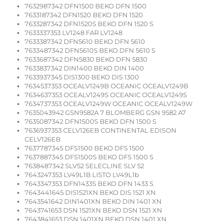
7632987342 DFN1500 BEKO DFN 1500
7633187342 DFN1520 BEKO DFN 1520
7633287342 DFN1520S BEKO DFN 1520 S
7633337353 LV1248 FAR LV1248
7633387342 DFN5610 BEKO DFN 5610
7633487342 DFN5610S BEKO DFN 5610 S
7633687342 DFN5830 BEKO DFN 5830
7633837342 DIN1400 BEKO DIN 1400
7633937345 DIS1300 BEKO DIS 1300
7634537353 OCEALV1249B OCEANIC OCEALV1249B
7634637353 OCEALV1249S OCEANIC OCEALV1249S
7634737353 OCEALV1249W OCEANIC OCEALV1249W
7635043942 GSN9582A 7 BLOMBERG GSN 9582 A7
7635087342 DFN1500S BEKO DFN 1500 S
7636937353 CELV126EB CONTINENTAL EDISON
CELV126EB
7637787345 DFS1500 BEKO DFS 1500
7637887345 DFS1500S BEKO DFS 1500 S
7638487342 SLV52 SELECLINE SLV 52
7643247353 LV49L1B LISTO LV49L1b
7643347353 DFN1433S BEKO DFN 1433 S
7643441645 DIS1521XN BEKO DIS 1521 XN
7643541642 DIN1401XN BEKO DIN 1401 XN
7643741653 DSN 1521XN BEKO DSN 1521 XN
7643841653 DSN 1401XN BEKO DSN 1401 XN