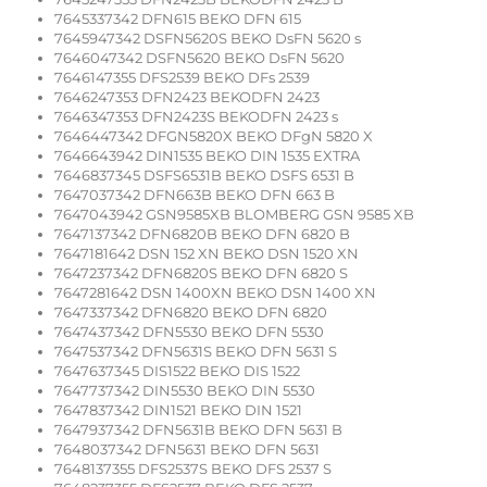
7645337342 DFN615 BEKO DFN 615
7645947342 DSFN5620S BEKO DsFN 5620 s
7646047342 DSFN5620 BEKO DsFN 5620
7646147355 DFS2539 BEKO DFs 2539
7646247353 DFN2423 BEKODFN 2423
7646347353 DFN2423S BEKODFN 2423 s
7646447342 DFGN5820X BEKO DFgN 5820 X
7646643942 DIN1535 BEKO DIN 1535 EXTRA
7646837345 DSFS6531B BEKO DSFS 6531 B
7647037342 DFN663B BEKO DFN 663 B
7647043942 GSN9585XB BLOMBERG GSN 9585 XB
7647137342 DFN6820B BEKO DFN 6820 B
7647181642 DSN 152 XN BEKO DSN 1520 XN
7647237342 DFN6820S BEKO DFN 6820 S
7647281642 DSN 1400XN BEKO DSN 1400 XN
7647337342 DFN6820 BEKO DFN 6820
7647437342 DFN5530 BEKO DFN 5530
7647537342 DFN5631S BEKO DFN 5631 S
7647637345 DIS1522 BEKO DIS 1522
7647737342 DIN5530 BEKO DIN 5530
7647837342 DIN1521 BEKO DIN 1521
7647937342 DFN5631B BEKO DFN 5631 B
7648037342 DFN5631 BEKO DFN 5631
7648137355 DFS2537S BEKO DFS 2537 S