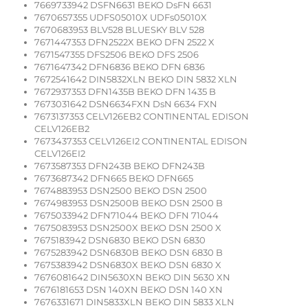
7669733942 DSFN6631 BEKO DsFN 6631
7670657355 UDFS05010X UDFs05010X
7670683953 BLV528 BLUESKY BLV 528
7671447353 DFN2522X BEKO DFN 2522 X
7671547355 DFS2506 BEKO DFS 2506
7671647342 DFN6836 BEKO DFN 6836
7672541642 DIN5832XLN BEKO DIN 5832 XLN
7672937353 DFN1435B BEKO DFN 1435 B
7673031642 DSN6634FXN DsN 6634 FXN
7673137353 CELV126EB2 CONTINENTAL EDISON
CELV126EB2
7673437353 CELV126EI2 CONTINENTAL EDISON
CELV126EI2
7673587353 DFN243B BEKO DFN243B
7673687342 DFN665 BEKO DFN665
7674883953 DSN2500 BEKO DSN 2500
7674983953 DSN2500B BEKO DSN 2500 B
7675033942 DFN71044 BEKO DFN 71044
7675083953 DSN2500X BEKO DSN 2500 X
7675183942 DSN6830 BEKO DSN 6830
7675283942 DSN6830B BEKO DSN 6830 B
7675383942 DSN6830X BEKO DSN 6830 X
7676081642 DIN5630XN BEKO DIN 5630 XN
7676181653 DSN 140XN BEKO DSN 140 XN
7676331671 DIN5833XLN BEKO DIN 5833 XLN