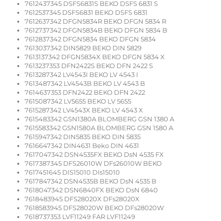
7612437345 DSFS6831S BEKO DSFS 6831 S
7612537345 DSFS6831 BEKO DSFS 6831
7612637342 DFGN5834R BEKO DFGN 5834 R
7612737342 DFGN5834B BEKO DFGN 5834 B
7612837342 DFGN5834 BEKO DFGN 5834
7613037342 DIN5829 BEKO DIN 5829
7613137342 DFGN5834X BEKO DFGN 5834 X
7613237353 DFN2422S BEKO DFN 2422 S
7613287342 LV4543I BEKO LV 4543 I
7613487342 LV4543B BEKO LV 4543 B
7614637353 DFN2422 BEKO DFN 2422
7615087342 LV5655 BEKO LV 5655
7615287342 LV4543X BEKO LV 4543 X
7615483342 GSN1380A BLOMBERG GSN 1380 A
7615583342 GSN1580A BLOMBERG GSN 1580 A
7615947342 DIN5835 BEKO DIN 5835
7616647342 DIN4631 Beko DIN 4631
7617047342 DSN4535FX BEKO DsN 4535 FX
7617387345 DFS26010W DFs26010W BEKO
7617451645 DIS15010 DIs15010
7617847342 DSN4535B BEKO DsN 4535 B
7618047342 DSN6840FX BEKO DsN 6840
7618483945 DFS28020X DFs28020X
7618583945 DFS28020W BEKO DFs28020W
7618737353 LVF11249 FAR LVF11249