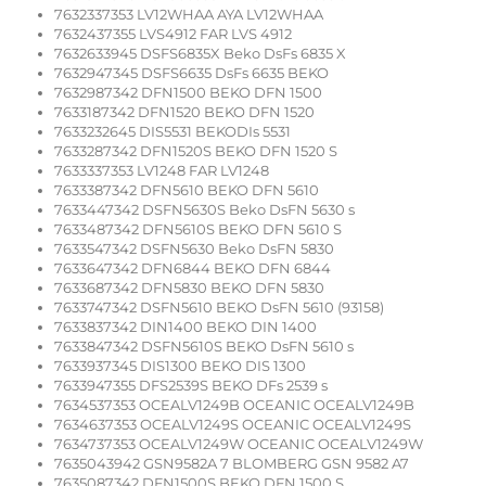
7632337353 LV12WHAA AYA LV12WHAA
7632437355 LVS4912 FAR LVS 4912
7632633945 DSFS6835X Beko DsFs 6835 X
7632947345 DSFS6635 DsFs 6635 BEKO
7632987342 DFN1500 BEKO DFN 1500
7633187342 DFN1520 BEKO DFN 1520
7633232645 DIS5531 BEKODIs 5531
7633287342 DFN1520S BEKO DFN 1520 S
7633337353 LV1248 FAR LV1248
7633387342 DFN5610 BEKO DFN 5610
7633447342 DSFN5630S Beko DsFN 5630 s
7633487342 DFN5610S BEKO DFN 5610 S
7633547342 DSFN5630 Beko DsFN 5830
7633647342 DFN6844 BEKO DFN 6844
7633687342 DFN5830 BEKO DFN 5830
7633747342 DSFN5610 BEKO DsFN 5610 (93158)
7633837342 DIN1400 BEKO DIN 1400
7633847342 DSFN5610S BEKO DsFN 5610 s
7633937345 DIS1300 BEKO DIS 1300
7633947355 DFS2539S BEKO DFs 2539 s
7634537353 OCEALV1249B OCEANIC OCEALV1249B
7634637353 OCEALV1249S OCEANIC OCEALV1249S
7634737353 OCEALV1249W OCEANIC OCEALV1249W
7635043942 GSN9582A 7 BLOMBERG GSN 9582 A7
7635087342 DFN1500S BEKO DFN 1500 S