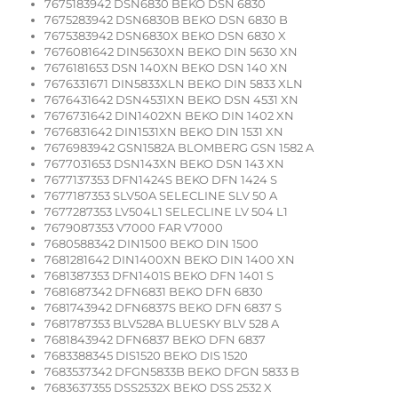
7675183942 DSN6830 BEKO DSN 6830
7675283942 DSN6830B BEKO DSN 6830 B
7675383942 DSN6830X BEKO DSN 6830 X
7676081642 DIN5630XN BEKO DIN 5630 XN
7676181653 DSN 140XN BEKO DSN 140 XN
7676331671 DIN5833XLN BEKO DIN 5833 XLN
7676431642 DSN4531XN BEKO DSN 4531 XN
7676731642 DIN1402XN BEKO DIN 1402 XN
7676831642 DIN1531XN BEKO DIN 1531 XN
7676983942 GSN1582A BLOMBERG GSN 1582 A
7677031653 DSN143XN BEKO DSN 143 XN
7677137353 DFN1424S BEKO DFN 1424 S
7677187353 SLV50A SELECLINE SLV 50 A
7677287353 LV504L1 SELECLINE LV 504 L1
7679087353 V7000 FAR V7000
7680588342 DIN1500 BEKO DIN 1500
7681281642 DIN1400XN BEKO DIN 1400 XN
7681387353 DFN1401S BEKO DFN 1401 S
7681687342 DFN6831 BEKO DFN 6830
7681743942 DFN6837S BEKO DFN 6837 S
7681787353 BLV528A BLUESKY BLV 528 A
7681843942 DFN6837 BEKO DFN 6837
7683388345 DIS1520 BEKO DIS 1520
7683537342 DFGN5833B BEKO DFGN 5833 B
7683637355 DSS2532X BEKO DSS 2532 X