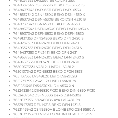
7648237355 DFS2537 BEKO DFS 2537
7648337345 DSFS6531S BEKO DSFS 6531 S
7648437345 DSFS6531 BEKO DSFS 6530
7648537342 DSN4530X BEKO DSN 4530 X
7648637342 DSN4530B BEKO DSN 4530 B
7648737342 DSN4530 BEKO DSN 4530
7648837342 DSFN6830S BEKO DSFN 6830 S
7648937342 DSFN6830 BEKO DSFN 6830
7649137353 DFN2420S BEKO DFN 2420 S
7649237353 DFN2420 BEKO DFN 2420
7649337353 DFN2431S BEKO DFN 2431 S
7649437353 DFN2431 BEKO DFN 2431
7649537353 DFN2430S BEKO DFN 2430 S
7649637353 DFN2430 BEKO DFN 2430
7650037353 LV48L2s LIsTO LLV48L2s
7650137342 DFGN5833 BEKO DFGN 5833
7651137355 LVS49L2b LIsTO LVs49L2B
7651237355 LVS49L2s LIsTO LVs49L2s
7651281645 DIS4530XN DIs 4530 XN
7652433942 DIN6830FX30 BEKO DIN 6830 FX30
7652487342 DSFN580S Beko DsFN580s
7652637353 LV1248DBS AYA LV1248DBs
7652947353 DFN1431S BEKO DFN 1431 S
7653143942 GSN9580A BLOMBERG GSN 9580 A
7653637353 CELV126EI CONTINENTAL EDISON