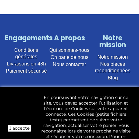
Engagements
A propos
Notre
mission
Conditions
Qui sommes-nous
générales
Notre mission
On parle de nous
Livraisons en 48h
Nos pièces
Nous contacter
reconditionnées
Paiement sécurisé
Blog
Vente en ligne de pièces détachées électroménager
En poursuivant votre navigation sur ce
d’occasion pour toutes marques et modèles. Plus de
site, vous devez accepter l’utilisation et
22 400 références (Lave-linge, Sèche-linge, Lave-
l'écriture de Cookies sur votre appareil
vaisselle, Micro-ondes, Fours, Cuisinières, Plaques de
connecté. Ces Cookies (petits fichiers
cuisson, Réfrigérateurs, Congélateurs, aspirateurs,
texte) permettent de suivre votre
Télévisions, LCD, Plasma, Téléviseur.)
navigation, actualiser votre panier, vous
J'accepte
reconnaitre lors de votre prochaine visite
Les pièces d’occasion sont révisées, testées pas nos
et sécuriser votre connexion. Pour en
techniciens et mises en stock dans notre dépôt.