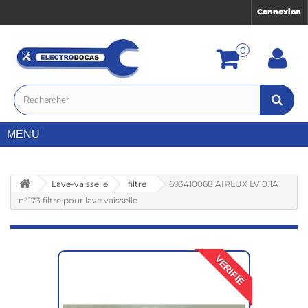
Connexion
0
MENU
Lave-vaisselle
filtre
693410068 AIRLUX LV10.1A
n°173 filtre pour lave vaisselle
VÉRIFIÉ