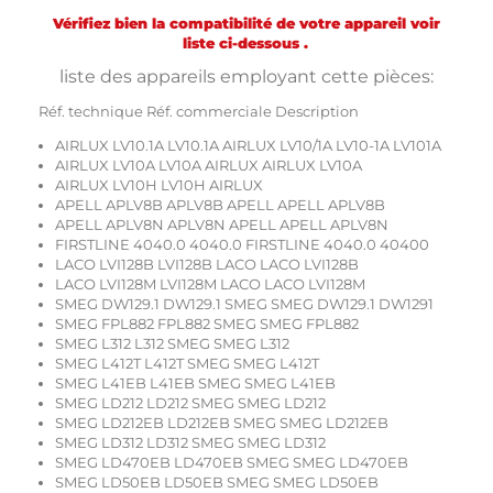
Vérifiez bien la compatibilité de votre appareil voir
liste ci-dessous .
liste des appareils employant cette pièces:
Réf. technique Réf. commerciale Description
AIRLUX LV10.1A LV10.1A AIRLUX LV10/1A LV10-1A LV101A
AIRLUX LV10A LV10A AIRLUX AIRLUX LV10A
AIRLUX LV10H LV10H AIRLUX
APELL APLV8B APLV8B APELL APELL APLV8B
APELL APLV8N APLV8N APELL APELL APLV8N
FIRSTLINE 4040.0 4040.0 FIRSTLINE 4040.0 40400
LACO LVI128B LVI128B LACO LACO LVI128B
LACO LVI128M LVI128M LACO LACO LVI128M
SMEG DW129.1 DW129.1 SMEG SMEG DW129.1 DW1291
SMEG FPL882 FPL882 SMEG SMEG FPL882
SMEG L312 L312 SMEG SMEG L312
SMEG L412T L412T SMEG SMEG L412T
SMEG L41EB L41EB SMEG SMEG L41EB
SMEG LD212 LD212 SMEG SMEG LD212
SMEG LD212EB LD212EB SMEG SMEG LD212EB
SMEG LD312 LD312 SMEG SMEG LD312
SMEG LD470EB LD470EB SMEG SMEG LD470EB
SMEG LD50EB LD50EB SMEG SMEG LD50EB