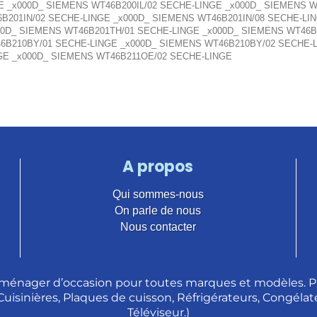
E _x000D_ SIEMENS WT46B200IL/02 SECHE-LINGE _x000D_ SIEMENS W
6B201IN/02 SECHE-LINGE _x000D_ SIEMENS WT46B201IN/08 SECHE-LI
00D_ SIEMENS WT46B201TH/01 SECHE-LINGE _x000D_ SIEMENS WT46B
6B210BY/01 SECHE-LINGE _x000D_ SIEMENS WT46B210BY/02 SECHE-
GE _x000D_ SIEMENS WT46B211OE/02 SECHE-LINGE
A propos
Qui sommes-nous
On parle de nous
Nous contacter
ménager d’occasion pour toutes marques et modèles. Pl
 Cuisinières, Plaques de cuisson, Réfrigérateurs, Congélate
Téléviseur.)