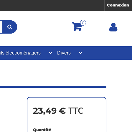
Connexion
0
its électroménagers
Divers
TTC
23,49 €
Quantité