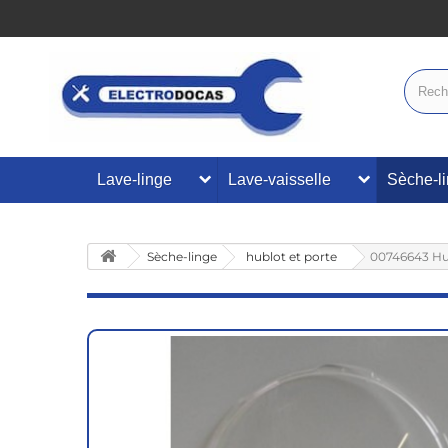
Lave-linge
Lave-vaisselle
Sèche-l
Sèche-linge
hublot et porte
00746643 Hu