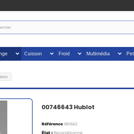
inge
Cuisson
Froid
Multimédia
Pet
blot
00746643 Hublot
Référence
180662
État :
Reconditionné