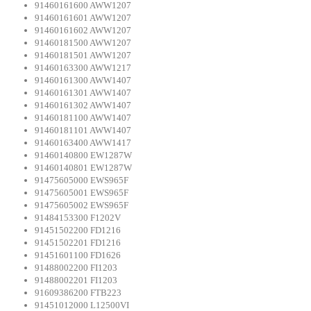
91460161600 AWW1207
91460161601 AWW1207
91460161602 AWW1207
91460181500 AWW1207
91460181501 AWW1207
91460163300 AWW1217
91460161300 AWW1407
91460161301 AWW1407
91460161302 AWW1407
91460181100 AWW1407
91460181101 AWW1407
91460163400 AWW1417
91460140800 EW1287W
91460140801 EW1287W
91475605000 EWS965F
91475605001 EWS965F
91475605002 EWS965F
91484153300 F1202V
91451502200 FD1216
91451502201 FD1216
91451601100 FD1626
91488002200 FI1203
91488002201 FI1203
91609386200 FTB223
91451012000 L12500VI