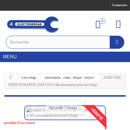
Connexion
0
MENU
Lave-linge
interrupteur , came , disque , moyeu
1249271402
ARTHUR MARTIN AWF1210 n°48 interrupteur pour lave linge
Agrandir l'image
VÉRIFIÉ
produit d'occasion