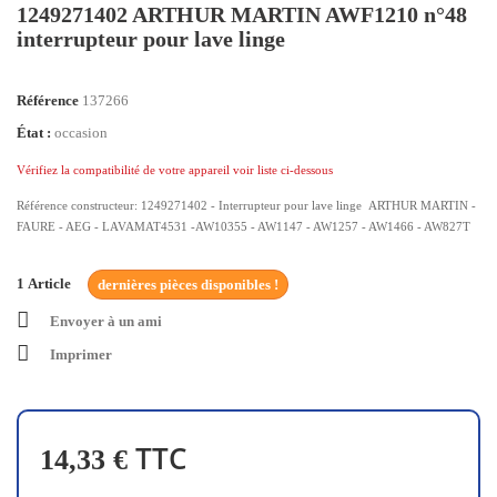
1249271402 ARTHUR MARTIN AWF1210 n°48
interrupteur pour lave linge
Référence
137266
État :
occasion
Vérifiez la compatibilité de votre appareil voir liste ci-dessous
Référence constructeur: 1249271402 - Interrupteur pour lave linge ARTHUR MARTIN -
FAURE - AEG - LAVAMAT4531 -AW10355 - AW1147 - AW1257 - AW1466 - AW827T
1
Article
dernières pièces disponibles !
Envoyer à un ami
Imprimer
TTC
14,33 €