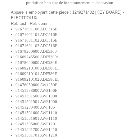
produit en bon état de fonctionnement et d'occasion
Appareils employant cette pièce : 1249271402 [KEY BOARD] -
ELECTROLUX -
Réf. tech. Réf. comm.
91671601100 ADC516E
91671601101 ADC516E
91671601102 ADC516E
91671601103 ADC516E
91678200600 ADE5300
91609245500 ADE5300/1
91678050600 ADE586E
91609210100 ADE586E1
91609210101 ADE586E1
91609210102 ADE586E1
91478059600 AW1250F
91451278600 AW2106F
91451501500 AWF1000
91451501501 AWF1000
91451283400 AWF106
91451501600 AWF1110
91451501601 AWF1110
91451505000 AWF120
91451501700 AWF1210
91451501701 AWF1210