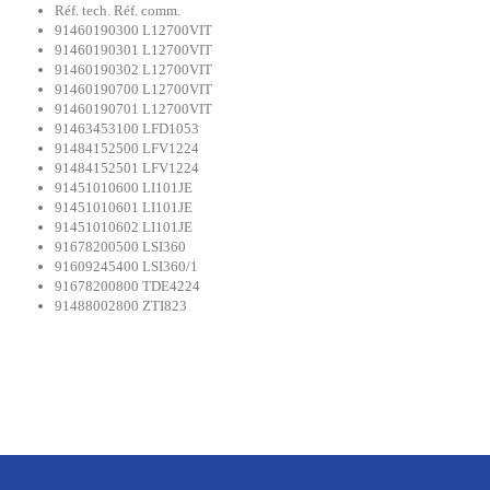
Réf. tech. Réf. comm.
91460190300 L12700VIT
91460190301 L12700VIT
91460190302 L12700VIT
91460190700 L12700VIT
91460190701 L12700VIT
91463453100 LFD1053
91484152500 LFV1224
91484152501 LFV1224
91451010600 LI101JE
91451010601 LI101JE
91451010602 LI101JE
91678200500 LSI360
91609245400 LSI360/1
91678200800 TDE4224
91488002800 ZTI823