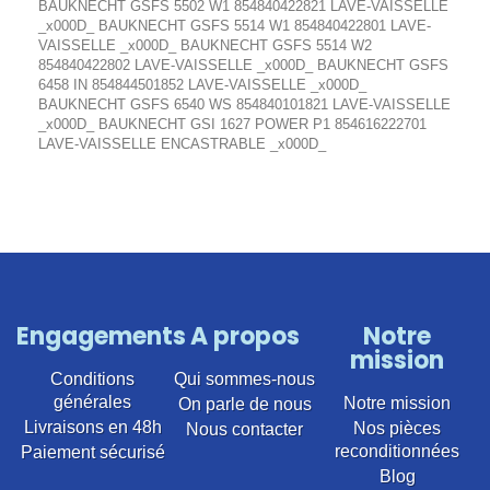
BAUKNECHT GSFS 5502 W1 854840422821 LAVE-VAISSELLE
_x000D_ BAUKNECHT GSFS 5514 W1 854840422801 LAVE-
VAISSELLE _x000D_ BAUKNECHT GSFS 5514 W2
854840422802 LAVE-VAISSELLE _x000D_ BAUKNECHT GSFS
6458 IN 854844501852 LAVE-VAISSELLE _x000D_
BAUKNECHT GSFS 6540 WS 854840101821 LAVE-VAISSELLE
_x000D_ BAUKNECHT GSI 1627 POWER P1 854616222701
LAVE-VAISSELLE ENCASTRABLE _x000D_
Engagements
A propos
Notre
mission
Conditions
Qui sommes-nous
générales
Notre mission
On parle de nous
Livraisons en 48h
Nos pièces
Nous contacter
reconditionnées
Paiement sécurisé
Blog