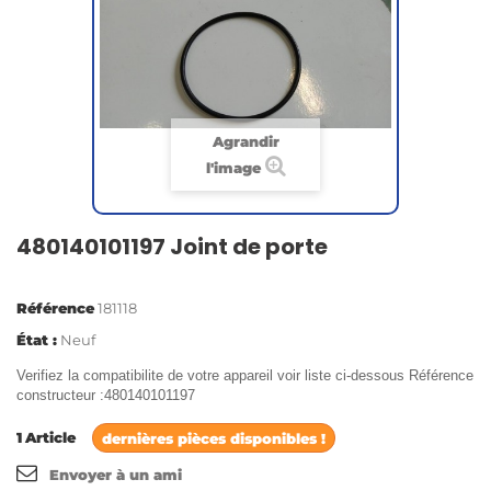
Agrandir
l'image
480140101197 Joint de porte
Référence
181118
État :
Neuf
Verifiez la compatibilite de votre appareil voir liste ci-dessous Référence
constructeur :480140101197
1
Article
dernières pièces disponibles !
Envoyer à un ami