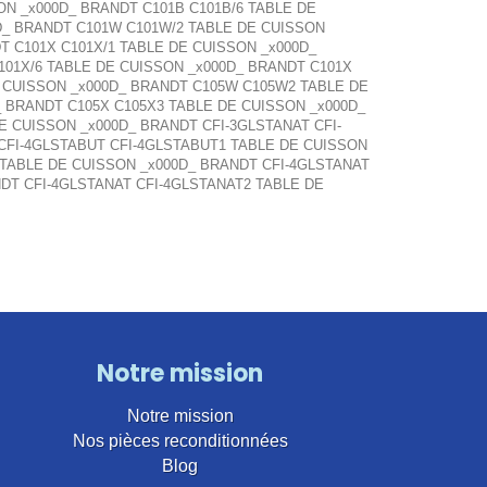
ON _x000D_ BRANDT C101B C101B/6 TABLE DE
D_ BRANDT C101W C101W/2 TABLE DE CUISSON
T C101X C101X/1 TABLE DE CUISSON _x000D_
101X/6 TABLE DE CUISSON _x000D_ BRANDT C101X
E CUISSON _x000D_ BRANDT C105W C105W2 TABLE DE
 BRANDT C105X C105X3 TABLE DE CUISSON _x000D_
E CUISSON _x000D_ BRANDT CFI-3GLSTANAT CFI-
CFI-4GLSTABUT CFI-4GLSTABUT1 TABLE DE CUISSON
 TABLE DE CUISSON _x000D_ BRANDT CFI-4GLSTANAT
NDT CFI-4GLSTANAT CFI-4GLSTANAT2 TABLE DE
Notre mission
Notre mission
Nos pièces reconditionnées
Blog