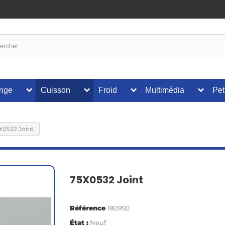
inge
Cuisson
Froid
Multimédia
Pet
X0532 Joint
75X0532 Joint
Référence
180992
État :
Neuf