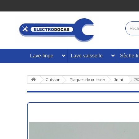
Lave-linge
Lave-vaisselle
Sèche-l
Cuisson
Plaques de cuisson
Joint
75