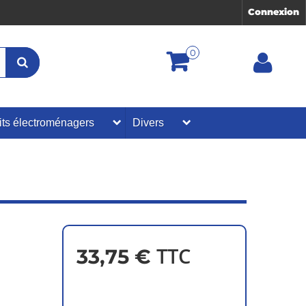
Connexion
0
its électroménagers
Divers
TTC
33,75 €