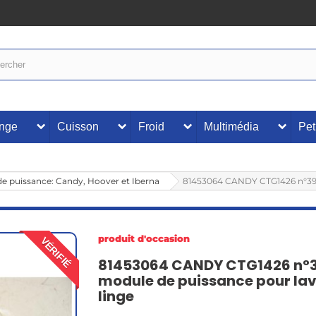
inge
Cuisson
Froid
Multimédia
Pet
e puissance: Candy, Hoover et Iberna
81453064 CANDY CTG1426 n°39 
produit d'occasion
VÉRIFIÉ
81453064 CANDY CTG1426 n°
module de puissance pour la
linge