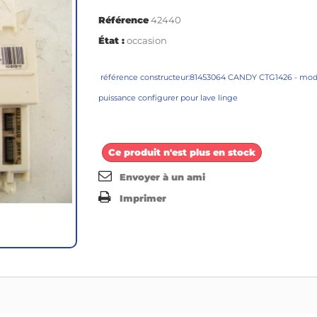
Référence
42440
État :
occasion
référence constructeur:81453064 CANDY CTG1426 - mod
puissance configurer pour lave linge
Ce produit n'est plus en stock
Envoyer à un ami
Imprimer