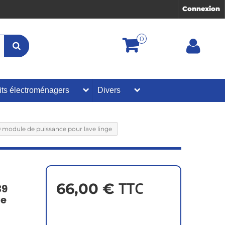
Connexion
0
its électroménagers
Divers
module de puissance pour lave linge
TTC
66,00 €
39
ve