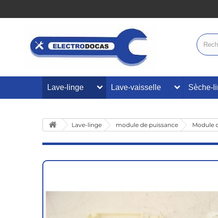
Lave-linge
Lave-vaisselle
Sèche-l
Lave-linge
module de puissance
Module d