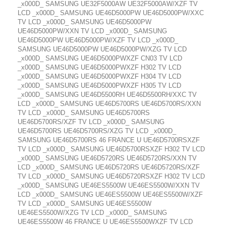
_x000D_ SAMSUNG UE32F5000AW UE32F5000AW/XZF TV
LCD _x000D_ SAMSUNG UE46D5000PW UE46D5000PW/XXC
TV LCD _x000D_ SAMSUNG UE46D5000PW
UE46D5000PW/XXN TV LCD _x000D_ SAMSUNG
UE46D5000PW UE46D5000PW/XZF TV LCD _x000D_
SAMSUNG UE46D5000PW UE46D5000PW/XZG TV LCD
_x000D_ SAMSUNG UE46D5000PWXZF CN03 TV LCD
_x000D_ SAMSUNG UE46D5000PWXZF H302 TV LCD
_x000D_ SAMSUNG UE46D5000PWXZF H304 TV LCD
_x000D_ SAMSUNG UE46D5000PWXZF H305 TV LCD
_x000D_ SAMSUNG UE46D5500RH UE46D5500RH/XXC TV
LCD _x000D_ SAMSUNG UE46D5700RS UE46D5700RS/XXN
TV LCD _x000D_ SAMSUNG UE46D5700RS
UE46D5700RS/XZF TV LCD _x000D_ SAMSUNG
UE46D5700RS UE46D5700RS/XZG TV LCD _x000D_
SAMSUNG UE46D5700RS 46 FRANCE U UE46D5700RSXZF
TV LCD _x000D_ SAMSUNG UE46D5700RSXZF H302 TV LCD
_x000D_ SAMSUNG UE46D5720RS UE46D5720RS/XXN TV
LCD _x000D_ SAMSUNG UE46D5720RS UE46D5720RS/XZF
TV LCD _x000D_ SAMSUNG UE46D5720RSXZF H302 TV LCD
_x000D_ SAMSUNG UE46ES5500W UE46ES5500W/XXN TV
LCD _x000D_ SAMSUNG UE46ES5500W UE46ES5500W/XZF
TV LCD _x000D_ SAMSUNG UE46ES5500W
UE46ES5500W/XZG TV LCD _x000D_ SAMSUNG
UE46ES5500W 46 FRANCE U UE46ES5500WXZF TV LCD