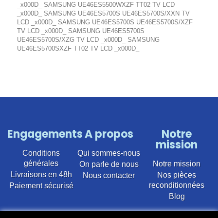
_x000D_ SAMSUNG UE46ES5500WXZF TT02 TV LCD
_x000D_ SAMSUNG UE46ES5700S UE46ES5700S/XXN TV
LCD _x000D_ SAMSUNG UE46ES5700S UE46ES5700S/XZF
TV LCD _x000D_ SAMSUNG UE46ES5700S
UE46ES5700S/XZG TV LCD _x000D_ SAMSUNG
UE46ES5700SXZF TT02 TV LCD _x000D_
Engagements
A propos
Notre
mission
Conditions
Qui sommes-nous
générales
Notre mission
On parle de nous
Livraisons en 48h
Nos pièces
Nous contacter
reconditionnées
Paiement sécurisé
Blog