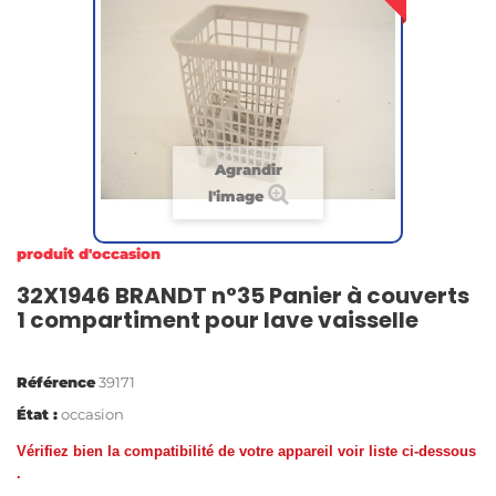
Agrandir
l'image
produit d'occasion
32X1946 BRANDT n°35 Panier à couverts
1 compartiment pour lave vaisselle
Référence
39171
État :
occasion
Vérifiez bien la compatibilité de votre appareil voir liste ci-dessous
.