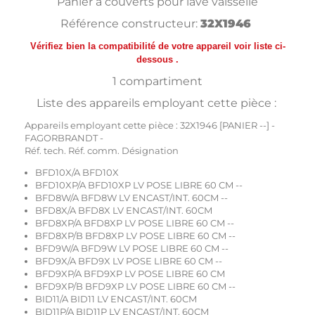
Panier à couverts pour lave vaisselle
Référence constructeur:
32X1946
Vérifiez bien la compatibilité de votre appareil voir liste ci-
dessous .
1 compartiment
Liste des appareils employant cette pièce :
Appareils employant cette pièce : 32X1946 [PANIER --] -
FAGORBRANDT -
Réf. tech. Réf. comm. Désignation
BFD10X/A BFD10X
BFD10XP/A BFD10XP LV POSE LIBRE 60 CM --
BFD8W/A BFD8W LV ENCAST/INT. 60CM --
BFD8X/A BFD8X LV ENCAST/INT. 60CM
BFD8XP/A BFD8XP LV POSE LIBRE 60 CM --
BFD8XP/B BFD8XP LV POSE LIBRE 60 CM --
BFD9W/A BFD9W LV POSE LIBRE 60 CM --
BFD9X/A BFD9X LV POSE LIBRE 60 CM --
BFD9XP/A BFD9XP LV POSE LIBRE 60 CM
BFD9XP/B BFD9XP LV POSE LIBRE 60 CM --
BID11/A BID11 LV ENCAST/INT. 60CM
BID11P/A BID11P LV ENCAST/INT. 60CM