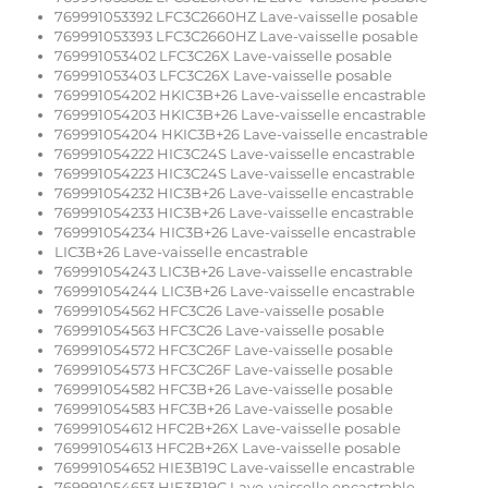
769991053392 LFC3C2660HZ Lave-vaisselle posable
769991053393 LFC3C2660HZ Lave-vaisselle posable
769991053402 LFC3C26X Lave-vaisselle posable
769991053403 LFC3C26X Lave-vaisselle posable
769991054202 HKIC3B+26 Lave-vaisselle encastrable
769991054203 HKIC3B+26 Lave-vaisselle encastrable
769991054204 HKIC3B+26 Lave-vaisselle encastrable
769991054222 HIC3C24S Lave-vaisselle encastrable
769991054223 HIC3C24S Lave-vaisselle encastrable
769991054232 HIC3B+26 Lave-vaisselle encastrable
769991054233 HIC3B+26 Lave-vaisselle encastrable
769991054234 HIC3B+26 Lave-vaisselle encastrable
LIC3B+26 Lave-vaisselle encastrable
769991054243 LIC3B+26 Lave-vaisselle encastrable
769991054244 LIC3B+26 Lave-vaisselle encastrable
769991054562 HFC3C26 Lave-vaisselle posable
769991054563 HFC3C26 Lave-vaisselle posable
769991054572 HFC3C26F Lave-vaisselle posable
769991054573 HFC3C26F Lave-vaisselle posable
769991054582 HFC3B+26 Lave-vaisselle posable
769991054583 HFC3B+26 Lave-vaisselle posable
769991054612 HFC2B+26X Lave-vaisselle posable
769991054613 HFC2B+26X Lave-vaisselle posable
769991054652 HIE3B19C Lave-vaisselle encastrable
769991054653 HIE3B19C Lave-vaisselle encastrable