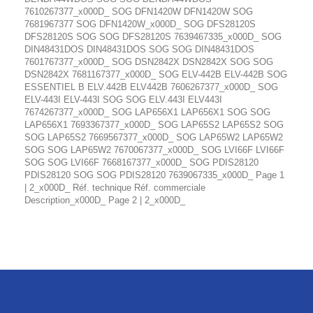
7610267377_x000D_ SOG DFN1420W DFN1420W SOG
7681967377 SOG DFN1420W_x000D_ SOG DFS28120S
DFS28120S SOG SOG DFS28120S 7639467335_x000D_ SOG
DIN48431DOS DIN48431DOS SOG SOG DIN48431DOS
7601767377_x000D_ SOG DSN2842X DSN2842X SOG SOG
DSN2842X 7681167377_x000D_ SOG ELV-442B ELV-442B SOG
ESSENTIEL B ELV.442B ELV442B 7606267377_x000D_ SOG
ELV-443I ELV-443I SOG SOG ELV.443I ELV443I
7674267377_x000D_ SOG LAP656X1 LAP656X1 SOG SOG
LAP656X1 7693367377_x000D_ SOG LAP65S2 LAP65S2 SOG
SOG LAP65S2 7669567377_x000D_ SOG LAP65W2 LAP65W2
SOG SOG LAP65W2 7670067377_x000D_ SOG LVI66F LVI66F
SOG SOG LVI66F 7668167377_x000D_ SOG PDIS28120
PDIS28120 SOG SOG PDIS28120 7639067335_x000D_ Page 1
| 2_x000D_ Réf. technique Réf. commerciale
Description_x000D_ Page 2 | 2_x000D_