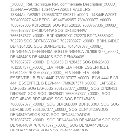
_x000D_ Réf. technique Réf. commerciale Description_x000D_
13S44A++W205T 13S44A++W205T VALBERG
13S44A++W205T 7605567377 959311_x000D_ 14S44EW205T
7604003977 VALBERG 14S44EW205T 7604003977_x000D_
7638767335 KDIS28120 SOG KDIS28120 7638767335_x000D_
7666167377 DF18DN44W SOG DF18DN44W
7666167377_x000D_ BDFN36530XC 762270 BDFN36530XC
762270 SOG BDFN36530XC 7622703977_x000D_ BDIN164D1C
BDIN164D1C SOG BDIN164D1C 7645407377_x000D_
DEN48440A DEN48440A SOG DEN48440A 7679067377_x000D_
DEN48440S DEN48440S SOG DEN48440S
7679367377_x000D_ DIN28433 DIN28433 SOG DIN28433
7611307377_x000D_ ELVI-443F ELVI-443F ESSENTIEL B
ELVI443F 7673767377_x000D_ ELVI444F ELVI-444F
ESSENTIEL B ELVI-444F 7603107377_x000D_ ELVI-444I ELVI-
444I ESSENTIEL B ELVI-444I 7686267377_x000D_ LAP65B2
LAP65B2 SOG LAP65B2 7691767377_x000D_ SOG DIN28431
DIN28431 SOG SOG DIN28431 7668067377_x000D_ SOG
BDF14B40S BDF14B40S SOG SOG BDF14B40S
7688067377_x000D_ SOG BDF16B30X BDF16B30X SOG SOG
BDF16B30X 7661367377_x000D_ SOG DEN48420WDOS
DEN48420WDOS SOG SOG DEN48420WDOS
7610867377_x000D_ SOG DEN48440W DEN48440W SOG SOG
DEN48440W 7678767377_x000D_ SOG DENDA44WDOS
DENDA44WDOS SOG SOG DENDA44WDOS