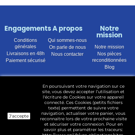
Engagements
A propos
Notre
mission
Conditions
Qui sommes-nous
générales
Notre mission
On parle de nous
Livraisons en 48h
Nos pièces
Nous contacter
reconditionnées
Paiement sécurisé
Blog
Vente en ligne de pièces détachées électroménager
En poursuivant votre navigation sur ce
d’occasion pour toutes marques et modèles. Plus de
site, vous devez accepter l’utilisation et
22 400 références (Lave-linge, Sèche-linge, Lave-
l'écriture de Cookies sur votre appareil
vaisselle, Micro-ondes, Fours, Cuisinières, Plaques de
connecté. Ces Cookies (petits fichiers
cuisson, Réfrigérateurs, Congélateurs, aspirateurs,
texte) permettent de suivre votre
Télévisions, LCD, Plasma, Téléviseur.)
navigation, actualiser votre panier, vous
J'accepte
reconnaitre lors de votre prochaine visite
Les pièces d’occasion sont révisées, testées pas nos
et sécuriser votre connexion. Pour en
techniciens et mises en stock dans notre dépôt.
savoir plus et paramétrer les traceurs: