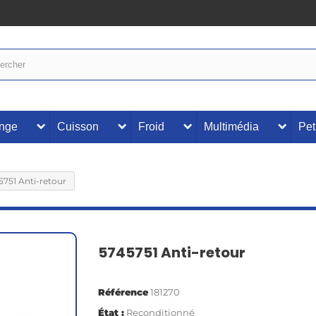
inge
Cuisson
Froid
Multimédia
Pet
5751 Anti-retour
5745751 Anti-retour
Référence
181270
État :
Reconditionné