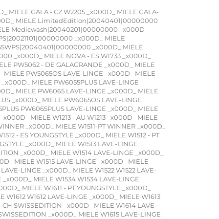
D_ MIELE GALA - CZ W2205 _x000D_ MIELE GALA-
00D_ MIELE LimitedEdition|20040401|00000000
ELE Medicwash|20040201|00000000 _x000D_
PS|20021101|00000000 _x000D_ MIELE
065WPS|20040401|00000000 _x000D_ MIELE
0000 _x000D_ MIELE NOVA - ES W1733 _x000D_
IELE PW5062 - DE GALAGRANDE _x000D_ MIELE
 MIELE PW5065OS LAVE-LINGE _x000D_ MIELE
 _x000D_ MIELE PW6055PLUS LAVE-LINGE
0D_ MIELE PW6065 LAVE-LINGE _x000D_ MIELE
LUS _x000D_ MIELE PW6065OS LAVE-LINGE
5PLUS PW6065PLUS LAVE-LINGE _x000D_ MIELE
x000D_ MIELE W1213 - AU W1213 _x000D_ MIELE
T WINNER _x000D_ MIELE W1511-PT WINNER _x000D_
1512 - ES YOUNGSTYLE _x000D_ MIELE W1512 - PT
GSTYLE _x000D_ MIELE W1513 LAVE-LINGE
DITION _x000D_ MIELE W1514 LAVE-LINGE _x000D_
0D_ MIELE W1515 LAVE-LINGE _x000D_ MIELE
 LAVE-LINGE _x000D_ MIELE W1522 W1522 LAVE-
E _x000D_ MIELE W1534 W1534 LAVE-LINGE
x000D_ MIELE W1611 - PT YOUNGSTYLE _x000D_
E W1612 W1612 LAVE-LINGE _x000D_ MIELE W1613
3-CH SWISSEDITION _x000D_ MIELE W1614 LAVE-
 SWISSEDITION _x000D_ MIELE W1615 LAVE-LINGE