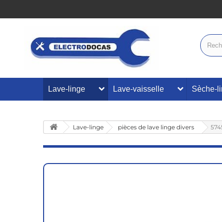
Lave-linge
Lave-vaisselle
Sèche-l
Lave-linge
pièces de lave linge divers
574