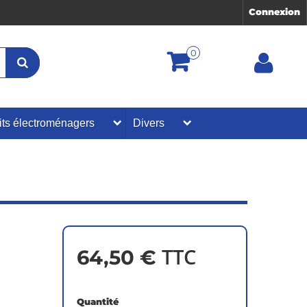
Connexion
0
its électroménagers
Divers
TTC
64,50 €
Quantité