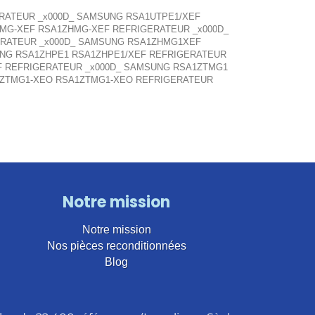
RATEUR _x000D_ SAMSUNG RSA1UTPE1/XEF
MG-XEF RSA1ZHMG-XEF REFRIGERATEUR _x000D_
ERATEUR _x000D_ SAMSUNG RSA1ZHMG1XEF
NG RSA1ZHPE1 RSA1ZHPE1/XEF REFRIGERATEUR
F REFRIGERATEUR _x000D_ SAMSUNG RSA1ZTMG1
1ZTMG1-XEO RSA1ZTMG1-XEO REFRIGERATEUR
Notre mission
Notre mission
Nos pièces reconditionnées
Blog