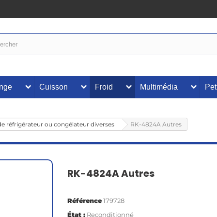
inge
Cuisson
Froid
Multimédia
Pet
de réfrigérateur ou congélateur diverses
RK-4824A Autres
RK-4824A Autres
Référence
179728
État :
Reconditionné