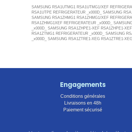
SAMSUNG RSA1UTMG1 RSA1UTMG1/XEF REFRIGERAT
RSA1UTPE REFRIGERATEUR _x000D_ SAMSUNG RSA
SAMSUNG RSA1ZHMG1 RSA1ZHMG1/XEF REFRIGERA
RSA1ZHMG1XEF REFRIGERATEUR _x000D_ SAMSUNG
_x000D_ SAMSUNG RSA1ZHPE1-XEF RSA1ZHPE1-XE
RSA1ZTMG1 REFRIGERATEUR _x000D_ SAMSUNG RS
_x000D_ SAMSUNG RSA1ZTRE1-XEG RSA1ZTRE1-XEG
Engagements
Conditions générales
Livraisons en 48h
Paiement sécurisé