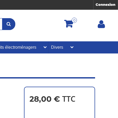
Connexion
0
its électroménagers
Divers
TTC
28,00 €