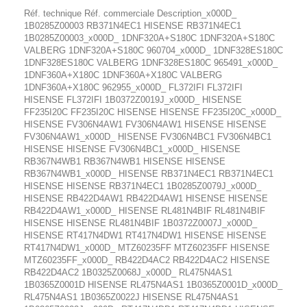
Réf. technique Réf. commerciale Description_x000D_
1B0285Z00003 RB371N4EC1 HISENSE RB371N4EC1
1B0285Z00003_x000D_ 1DNF320A+S180C 1DNF320A+S180C
VALBERG 1DNF320A+S180C 960704_x000D_ 1DNF328ES180C
1DNF328ES180C VALBERG 1DNF328ES180C 965491_x000D_
1DNF360A+X180C 1DNF360A+X180C VALBERG
1DNF360A+X180C 962955_x000D_ FL372IFI FL372IFI
HISENSE FL372IFI 1B0372Z0019J_x000D_ HISENSE
FF235I20C FF235I20C HISENSE HISENSE FF235I20C_x000D_
HISENSE FV306N4AW1 FV306N4AW1 HISENSE HISENSE
FV306N4AW1_x000D_ HISENSE FV306N4BC1 FV306N4BC1
HISENSE HISENSE FV306N4BC1_x000D_ HISENSE
RB367N4WB1 RB367N4WB1 HISENSE HISENSE
RB367N4WB1_x000D_ HISENSE RB371N4EC1 RB371N4EC1
HISENSE HISENSE RB371N4EC1 1B0285Z0079J_x000D_
HISENSE RB422D4AW1 RB422D4AW1 HISENSE HISENSE
RB422D4AW1_x000D_ HISENSE RL481N4BIF RL481N4BIF
HISENSE HISENSE RL481N4BIF 1B0372Z0007J_x000D_
HISENSE RT417N4DW1 RT417N4DW1 HISENSE HISENSE
RT417N4DW1_x000D_ MTZ60235FF MTZ60235FF HISENSE
MTZ60235FF_x000D_ RB422D4AC2 RB422D4AC2 HISENSE
RB422D4AC2 1B0325Z0068J_x000D_ RL475N4AS1
1B0365Z0001D HISENSE RL475N4AS1 1B0365Z0001D_x000D_
RL475N4AS1 1B0365Z0022J HISENSE RL475N4AS1