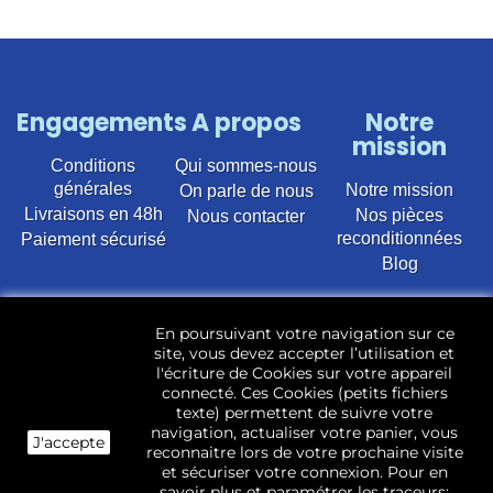
Engagements
A propos
Notre
mission
Conditions
Qui sommes-nous
générales
Notre mission
On parle de nous
Livraisons en 48h
Nos pièces
Nous contacter
reconditionnées
Paiement sécurisé
Blog
Vente en ligne de pièces détachées électroménager
En poursuivant votre navigation sur ce
d’occasion pour toutes marques et modèles. Plus de
site, vous devez accepter l’utilisation et
22 400 références (Lave-linge, Sèche-linge, Lave-
l'écriture de Cookies sur votre appareil
vaisselle, Micro-ondes, Fours, Cuisinières, Plaques de
connecté. Ces Cookies (petits fichiers
cuisson, Réfrigérateurs, Congélateurs, aspirateurs,
texte) permettent de suivre votre
Télévisions, LCD, Plasma, Téléviseur.)
navigation, actualiser votre panier, vous
J'accepte
reconnaitre lors de votre prochaine visite
Les pièces d’occasion sont révisées, testées pas nos
et sécuriser votre connexion. Pour en
techniciens et mises en stock dans notre dépôt.
savoir plus et paramétrer les traceurs: