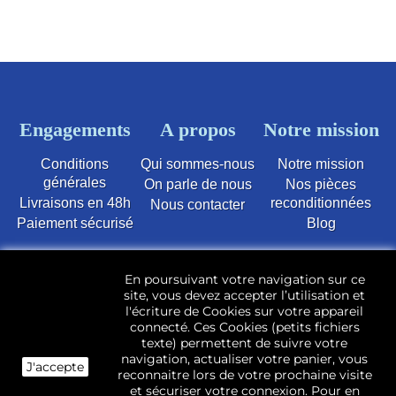
Engagements
A propos
Notre mission
Conditions
Qui sommes-nous
Notre mission
générales
On parle de nous
Nos pièces
Livraisons en 48h
reconditionnées
Nous contacter
Paiement sécurisé
Blog
Vente en ligne de pièces détachées électroménager
En poursuivant votre navigation sur ce
d’occasion pour toutes marques et modèles. Plus de
site, vous devez accepter l’utilisation et
22 400 références (Lave-linge, Sèche-linge, Lave-
l'écriture de Cookies sur votre appareil
vaisselle, Micro-ondes, Fours, Cuisinières, Plaques de
connecté. Ces Cookies (petits fichiers
cuisson, Réfrigérateurs, Congélateurs, aspirateurs,
texte) permettent de suivre votre
Télévisions, LCD, Plasma, Téléviseur.)
navigation, actualiser votre panier, vous
J'accepte
reconnaitre lors de votre prochaine visite
Les pièces d’occasion sont révisées, testées pas nos
et sécuriser votre connexion. Pour en
techniciens et mises en stock dans notre dépôt.