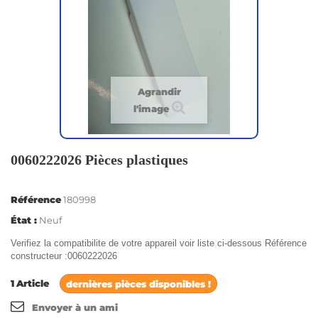
Agrandir
l'image
0060222026 Pièces plastiques
Référence
180998
État :
Neuf
Verifiez la compatibilite de votre appareil voir liste ci-dessous Référence
constructeur :0060222026
1
Article
dernières pièces disponibles !
Envoyer à un ami