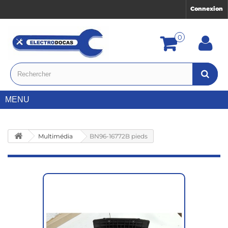
Connexion
0
MENU
Multimédia
BN96-16772B pieds