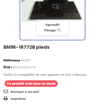
Agrandir
l'image
BN96-16772B pieds
Référence
181297
État :
Reconditionné
Verifiez la compatibilite de votre appareil voir liste ci-dessous
Ce produit n'est plus en stock
Envoyer à un ami
Imprimer