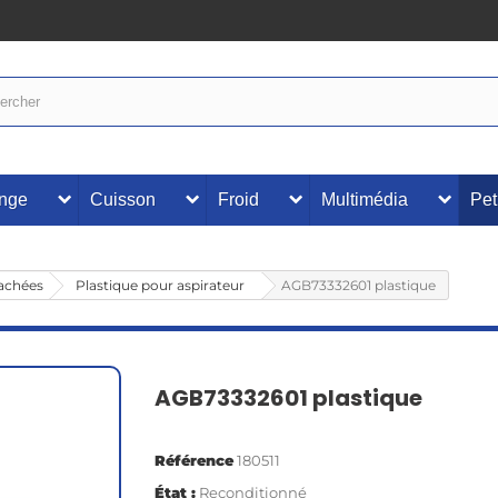
inge
Cuisson
Froid
Multimédia
Pet
tachées
Plastique pour aspirateur
AGB73332601 plastique
AGB73332601 plastique
Référence
180511
État :
Reconditionné