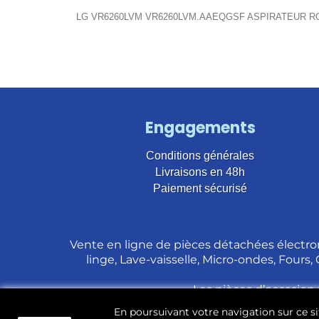
LG VR6260LVM VR6260LVM.AAEQGSF ASPIRATEUR 
Engagements
Conditions générales
Livraisons en 48h
Paiement sécurisé
Vente en ligne de pièces détachées électro
linge, Lave-vaisselle, Micro-ondes, Fours,
Les pièces d’occasion 
En poursuivant votre navigation sur ce sit