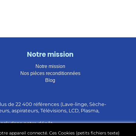
Notre mission
Notre mission
Nos pièces reconditionnées
Blog
us de 22 400 références (Lave-linge, Sèche-
urs, aspirateurs, Télévisions, LCD, Plasma,
stock dans notre dépôt.
otre appareil connecté. Ces Cookies (petits fichiers texte)