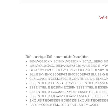
Véri
Réf. technique Réf. commerciale Description
BIMWO25GXMISC BIMWO25GXMISC VALBERG BI
BIMWO25K343C BIMWO25K343C VALBERG BIMWO
BLUESKY BMG900EL23 BMG900EL23 BLUESKY B
BLUESKY BMG900EP43 BMG900EP43 BLUESKY 
CEMO34CEB CEMO34CEB CONTINENTAL EDISO
ESSENTIEL B EG253B EG253B ESSENTIEL B ESSEN
ESSENTIEL B EG281N EG281N ESSENTIEL B ESSEN
ESSENTIEL B EX305M EX305M ESSENTIEL B ESSE
ESSENTIEL B EX341M EX341M ESSENTIEL B ESSEN
EXQUISIT ED85253S ED85253S EXQUISIT ED85253
FAR FMO20EB FMO20EB FAR FAR FMO20EB