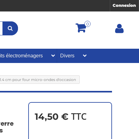
Connexion
0
its électroménagers
Divers
4 cm pour four micro-ondes d'occasion
TTC
14,50 €
erre
s