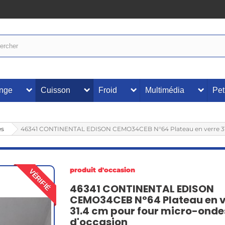
inge
Cuisson
Froid
Multimédia
Pet
es
46341 CONTINENTAL EDISON CEMO34CEB N°64 Plateau en verre 31.
produit d'occasion
VÉRIFIÉ
46341 CONTINENTAL EDISON
CEMO34CEB N°64 Plateau en v
31.4 cm pour four micro-onde
d'occasion