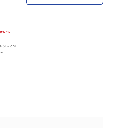
ste ci-
e 31.4 cm
AL