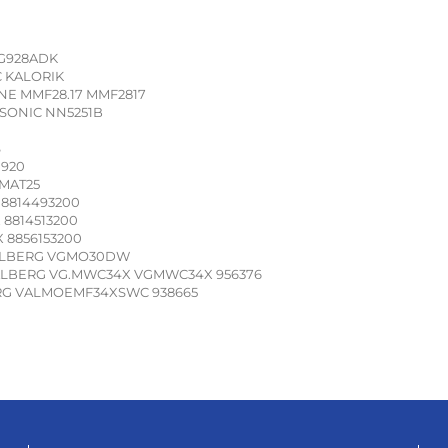
G928ADK
 KALORIK
E MMF28.17 MMF2817
SONIC NN5251B
S
920
MAT25
 8814493200
 8814513200
 8856153200
ALBERG VGMO30DW
LBERG VG.MWC34X VGMWC34X 956376
G VALMOEMF34XSWC 938665