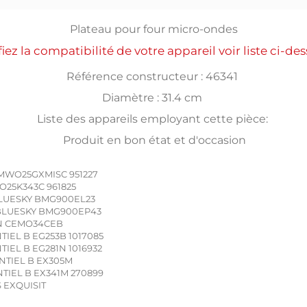
Plateau pour four micro-ondes
fiez la compatibilité de votre appareil voir liste ci-de
Référence constructeur : 46341
Diamètre : 31.4 cm
Liste des appareils employant cette pièce:
Produit en bon état et d'occasion
MWO25GXMISC 951227
25K343C 961825
LUESKY BMG900EL23
BLUESKY BMG900EP43
N CEMO34CEB
TIEL B EG253B 1017085
TIEL B EG281N 1016932
NTIEL B EX305M
TIEL B EX341M 270899
S EXQUISIT