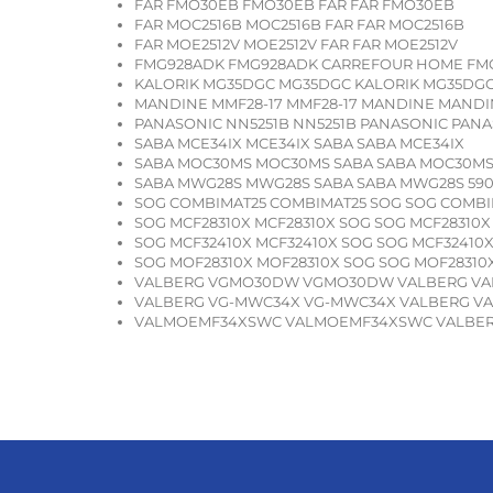
FAR FMO30EB FMO30EB FAR FAR FMO30EB
FAR MOC2516B MOC2516B FAR FAR MOC2516B
FAR MOE2512V MOE2512V FAR FAR MOE2512V
FMG928ADK FMG928ADK CARREFOUR HOME FM
KALORIK MG35DGC MG35DGC KALORIK MG35DGC
MANDINE MMF28-17 MMF28-17 MANDINE MANDIN
PANASONIC NN5251B NN5251B PANASONIC PANA
SABA MCE34IX MCE34IX SABA SABA MCE34IX
SABA MOC30MS MOC30MS SABA SABA MOC30M
SABA MWG28S MWG28S SABA SABA MWG28S 590
SOG COMBIMAT25 COMBIMAT25 SOG SOG COMBI
SOG MCF28310X MCF28310X SOG SOG MCF28310X
SOG MCF32410X MCF32410X SOG SOG MCF32410X
SOG MOF28310X MOF28310X SOG SOG MOF28310X
VALBERG VGMO30DW VGMO30DW VALBERG V
VALBERG VG-MWC34X VG-MWC34X VALBERG VA
VALMOEMF34XSWC VALMOEMF34XSWC VALBER