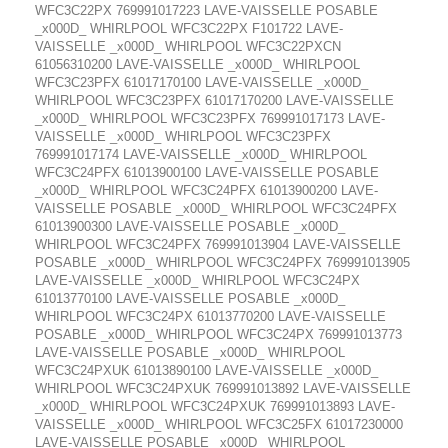
WFC3C22PX 769991017223 LAVE-VAISSELLE POSABLE
_x000D_ WHIRLPOOL WFC3C22PX F101722 LAVE-
VAISSELLE _x000D_ WHIRLPOOL WFC3C22PXCN
61056310200 LAVE-VAISSELLE _x000D_ WHIRLPOOL
WFC3C23PFX 61017170100 LAVE-VAISSELLE _x000D_
WHIRLPOOL WFC3C23PFX 61017170200 LAVE-VAISSELLE
_x000D_ WHIRLPOOL WFC3C23PFX 769991017173 LAVE-
VAISSELLE _x000D_ WHIRLPOOL WFC3C23PFX
769991017174 LAVE-VAISSELLE _x000D_ WHIRLPOOL
WFC3C24PFX 61013900100 LAVE-VAISSELLE POSABLE
_x000D_ WHIRLPOOL WFC3C24PFX 61013900200 LAVE-
VAISSELLE POSABLE _x000D_ WHIRLPOOL WFC3C24PFX
61013900300 LAVE-VAISSELLE POSABLE _x000D_
WHIRLPOOL WFC3C24PFX 769991013904 LAVE-VAISSELLE
POSABLE _x000D_ WHIRLPOOL WFC3C24PFX 769991013905
LAVE-VAISSELLE _x000D_ WHIRLPOOL WFC3C24PX
61013770100 LAVE-VAISSELLE POSABLE _x000D_
WHIRLPOOL WFC3C24PX 61013770200 LAVE-VAISSELLE
POSABLE _x000D_ WHIRLPOOL WFC3C24PX 769991013773
LAVE-VAISSELLE POSABLE _x000D_ WHIRLPOOL
WFC3C24PXUK 61013890100 LAVE-VAISSELLE _x000D_
WHIRLPOOL WFC3C24PXUK 769991013892 LAVE-VAISSELLE
_x000D_ WHIRLPOOL WFC3C24PXUK 769991013893 LAVE-
VAISSELLE _x000D_ WHIRLPOOL WFC3C25FX 61017230000
LAVE-VAISSELLE POSABLE _x000D_ WHIRLPOOL