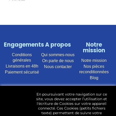
Engagements
A propos
Notre
mission
Conditions
Qui sommes-nous
générales
Notre mission
On parle de nous
Livraisons en 48h
Nos pièces
Nous contacter
reconditionnées
Paiement sécurisé
Blog
Vente en ligne de pièces détachées électroménager
En poursuivant votre navigation sur ce
d’occasion pour toutes marques et modèles. Plus de
site, vous devez accepter l’utilisation et
22 400 références (Lave-linge, Sèche-linge, Lave-
l'écriture de Cookies sur votre appareil
vaisselle, Micro-ondes, Fours, Cuisinières, Plaques de
connecté. Ces Cookies (petits fichiers
cuisson, Réfrigérateurs, Congélateurs, aspirateurs,
texte) permettent de suivre votre