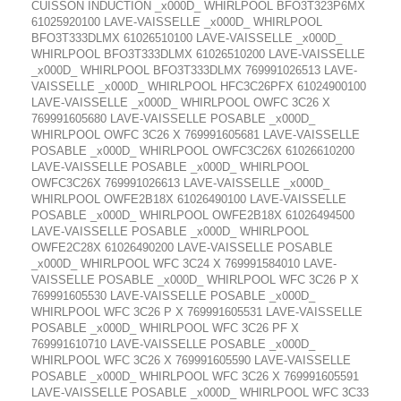
CUISSON INDUCTION _x000D_ WHIRLPOOL BFO3T323P6MX
61025920100 LAVE-VAISSELLE _x000D_ WHIRLPOOL
BFO3T333DLMX 61026510100 LAVE-VAISSELLE _x000D_
WHIRLPOOL BFO3T333DLMX 61026510200 LAVE-VAISSELLE
_x000D_ WHIRLPOOL BFO3T333DLMX 769991026513 LAVE-
VAISSELLE _x000D_ WHIRLPOOL HFC3C26PFX 61024900100
LAVE-VAISSELLE _x000D_ WHIRLPOOL OWFC 3C26 X
769991605680 LAVE-VAISSELLE POSABLE _x000D_
WHIRLPOOL OWFC 3C26 X 769991605681 LAVE-VAISSELLE
POSABLE _x000D_ WHIRLPOOL OWFC3C26X 61026610200
LAVE-VAISSELLE POSABLE _x000D_ WHIRLPOOL
OWFC3C26X 769991026613 LAVE-VAISSELLE _x000D_
WHIRLPOOL OWFE2B18X 61026490100 LAVE-VAISSELLE
POSABLE _x000D_ WHIRLPOOL OWFE2B18X 61026494500
LAVE-VAISSELLE POSABLE _x000D_ WHIRLPOOL
OWFE2C28X 61026490200 LAVE-VAISSELLE POSABLE
_x000D_ WHIRLPOOL WFC 3C24 X 769991584010 LAVE-
VAISSELLE POSABLE _x000D_ WHIRLPOOL WFC 3C26 P X
769991605530 LAVE-VAISSELLE POSABLE _x000D_
WHIRLPOOL WFC 3C26 P X 769991605531 LAVE-VAISSELLE
POSABLE _x000D_ WHIRLPOOL WFC 3C26 PF X
769991610710 LAVE-VAISSELLE POSABLE _x000D_
WHIRLPOOL WFC 3C26 X 769991605590 LAVE-VAISSELLE
POSABLE _x000D_ WHIRLPOOL WFC 3C26 X 769991605591
LAVE-VAISSELLE POSABLE _x000D_ WHIRLPOOL WFC 3C33