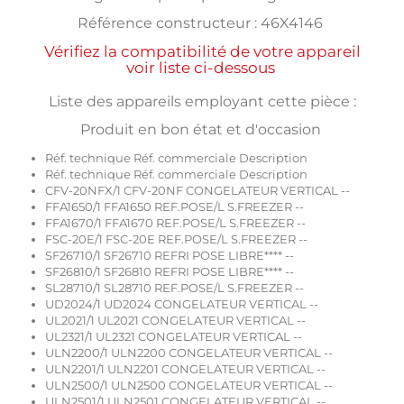
Référence constructeur : 46X4146
Vérifiez la compatibilité de votre appareil
voir liste ci-dessous
Liste des appareils employant cette pièce :
Produit en bon état et d'occasion
Réf. technique Réf. commerciale Description
Réf. technique Réf. commerciale Description
CFV-20NFX/1 CFV-20NF CONGELATEUR VERTICAL --
FFA1650/1 FFA1650 REF.POSE/L S.FREEZER --
FFA1670/1 FFA1670 REF.POSE/L S.FREEZER --
FSC-20E/1 FSC-20E REF.POSE/L S.FREEZER --
SF26710/1 SF26710 REFRI POSE LIBRE**** --
SF26810/1 SF26810 REFRI POSE LIBRE**** --
SL28710/1 SL28710 REF.POSE/L S.FREEZER --
UD2024/1 UD2024 CONGELATEUR VERTICAL --
UL2021/1 UL2021 CONGELATEUR VERTICAL --
UL2321/1 UL2321 CONGELATEUR VERTICAL --
ULN2200/1 ULN2200 CONGELATEUR VERTICAL --
ULN2201/1 ULN2201 CONGELATEUR VERTICAL --
ULN2500/1 ULN2500 CONGELATEUR VERTICAL --
ULN2501/1 ULN2501 CONGELATEUR VERTICAL --