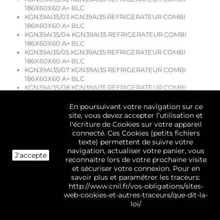
186X60X60 A+ BLC
KGN39AI35/03 KGN39AI35 REFRIGERATEUR COMBI
186X60X60 A+ BLC
KGN39AI35/04 KGN39AI35 REFRIGERATEUR COMBI
186X60X60 A+ BLC
KGN39AI35/05 KGN39AI35 REFRIGERATEUR COMBI
186X60X60 A+ BLC
KGN39AI35/07 KGN39AI35 REFRIGERATEUR COMBI
186X60X60 A+ BLC
KGN39AI35/08 KGN39AI35 REFRIGERATEUR COMBI
186X60X60 A+ BLC
KGN39AI35/09 KGN39AI35 REFRIGERATEUR COMBI
En poursuivant votre navigation sur ce
186X60X60 A+ BLC
site, vous devez accepter l’utilisation et
KGN39AI35/10 KGN39AI35 REFRIGERATEUR COMBI
l'écriture de Cookies sur votre appareil
186X60X60 A+ BLC
connecté. Ces Cookies (petits fichiers
KGN39AI35 REFRIGERATEUR COMBI 186X60X60 A+ BLC
texte) permettent de suivre votre
KGN39AI36/01 KGN39AI36 REFRIGERATEUR COMBI
navigation, actualiser votre panier, vous
J'accepte
186X60X60 A+ BLC
reconnaitre lors de votre prochaine visite
KGN39AI3P/01 KGN39AI3P REFRIGERATEUR COMBI
et sécuriser votre connexion. Pour en
186X60X60 A+ BLC
savoir plus et paramétrer les traceurs:
KGN39AI3P/03 KGN39AI3P REFRIGERATEUR COMBI
http://www.cnil.fr/vos-obligations/sites-
186X60X60 A+ BLC
web-cookies-et-autres-traceurs/que-dit-la-
KGN39AI3P/05 KGN39AI3P REFRIGERATEUR COMBI
loi/
186X60X60 A+ BLC