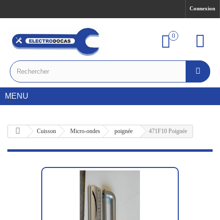
Connexion
0
MENU
Cuisson
Micro-ondes
poignée
471F10 Poignée