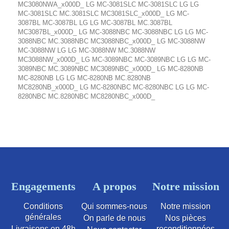
MC3080NWA_x000D_ LG MC-3081SLC MC-3081SLC LG LG
MC-3081SLC MC.3081SLC MC3081SLC_x000D_ LG MC-
3087BL MC-3087BL LG LG MC-3087BL MC.3087BL
MC3087BL_x000D_ LG MC-3088NBC MC-3088NBC LG LG MC-
3088NBC MC.3088NBC MC3088NBC_x000D_ LG MC-3088NW
MC-3088NW LG LG MC-3088NW MC.3088NW
MC3088NW_x000D_ LG MC-3089NBC MC-3089NBC LG LG MC-
3089NBC MC.3089NBC MC3089NBC_x000D_ LG MC-8280NB
MC-8280NB LG LG MC-8280NB MC.8280NB
MC8280NB_x000D_ LG MC-8280NBC MC-8280NBC LG LG MC-
8280NBC MC.8280NBC MC8280NBC_x000D_
Engagements
A propos
Notre mission
Conditions
Qui sommes-nous
Notre mission
générales
On parle de nous
Nos pièces
Livraisons en 48h
reconditionnées