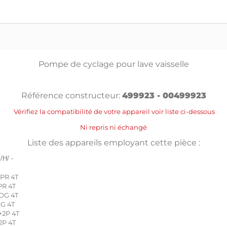
Pompe de cyclage pour lave vaisselle
Référence constructeur:
499923 - 00499923
Vérifiez la compatibilité de votre appareil voir liste ci-dessous
Ni repris ni échangé
Liste des appareils employant cette pièce :
/H/ -
PR 4T
PR 4T
OG 4T
OG 4T
+2P 4T
2P 4T