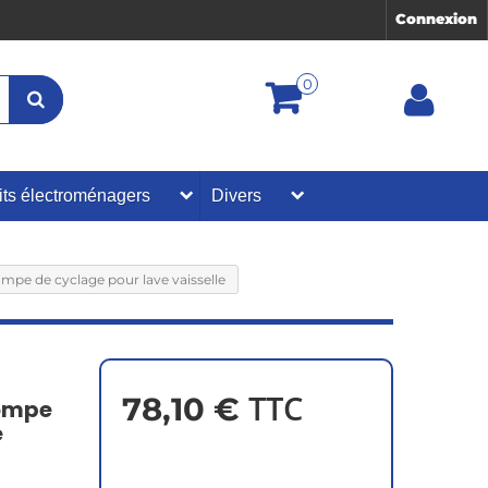
Connexion
0
its électroménagers
Divers
e de cyclage pour lave vaisselle
TTC
78,10 €
pompe
e