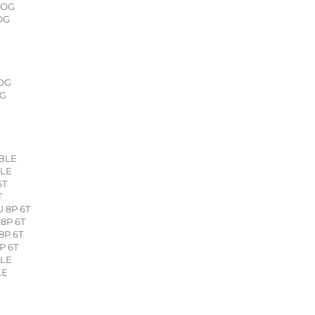
ROG
OG
ROG
OG
ABLE
BLE
6T
T
 8P 6T
 8P 6T
8P 6T
P 6T
BLE
LE