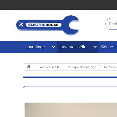
Lave-linge
Lave-vaisselle
Sèche-l
Lave-vaisselle
pompe de cyclage
Pompe de