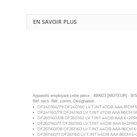
EN SAVOIR PLUS
Appareils employant cette pièce : 499923 [MOTEUR] - B/S
Réf. tech. Réf. comm. Désignation
DF240160/79 DF240160 LV T.INT 47DB AAA 81CM 5
DF241160/79 DF241160 LV T.INT 47DB AAA 86CM 5
DF260160/08 DF260160 LV T.INT 44DB AAA 6+2PR
DF260160/11 DF260160 LV T.INT 44DB AAA 6+2PR
DF261160/08 DF261160 LV T.INT 44DB AAA 86CM 6
DF261160/11 DF261160 LV T.INT 44DB AAA 86CM 6+