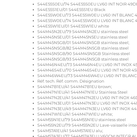
S44E55S0EU/74 S44E55S0EU LV60 INT NOIR 49D
S44E55S1EU/01 S44E55S1EU Black
S44E55W0EU/73 S44E55W0EU LV60 INT BLANC 4
S44E55W0EU/74 S44E55W0EU LV60 INT BLANC 4
S44E55W1EU/01 S44E55W1EU white
S44M45N2EU/79 S44M45N2EU stainless steel
S44M45N5EU/01 S44M45N5EU stainless steel
S44M45N5GB/01 S44M45N5GB stainless steel;
S44M45N5GB/82 S44M45N5GB stainless steel
S44M45N5GB/90 S44M45N5GB Stainless steel
S44M45N5GB/93 S44M45N5GB stainless steel
S44M46N4EU/73 S44M46N4EU LV60 INT INOX 45
S44M46S4EU/70 S44M46S4EU LV60 INT NOIR 45
S44M46W4EU/73 S44M46W4EU LV60 INT BLANC 
Réf. tech. Réf. comm. Désignation
S44M47B1EU/41 S44M47B1EU brown;
S44M47N1EU/41 S44M47N1EU Stainless Steel
S44M47N2EU/41 S44M47N2EU LV60 INT INOX 46
S44M47N3EU/01 S44M47N3EU LV60 INT INOX 44D
S44M47N3EU/49 S44M47N3EU LV60 INT INOX 44
S44M47W1EU/41 S44M47W1EU white;
S44M55N1EU/79 S44M55N1EU stainless steel
S44M55N2EU/79 S44M55N2EU Lave-vaisselle inte
S44M57A1EU/41 S44M57A1EU alu;
S44M57A3EU/37 S44M57A3EU LV60CM INTEGR AL