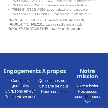
769991056222 117.0492.037 Lave-vaisselle encastrable
769991541361 DWS90 Lave-vaisselle encastrable
769991541362 DWS90 Lave-vaisselle encastrable
769991547311 L606219CIT Lave-vaisselle encastrable
769991547321 L608319CIT Lave-vaisselle encastrable
769991547471 HRIE2B19 Lave-vaisselle encastrable
769991574840 DFG26B10EU Lave-vaisselle posable
Engagements
A propos
Notre
mission
Conditions
Qui sommes-nous
générales
Notre mission
On parle de nous
Livraisons en 48h
Nos pièces
Nous contacter
reconditionnées
Paiement sécurisé
Blog