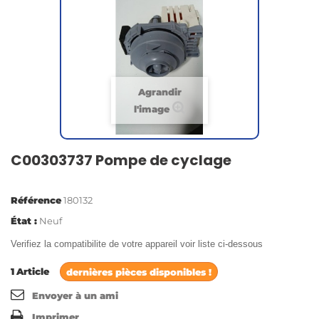
Agrandir
l'image
C00303737 Pompe de cyclage
Référence
180132
État :
Neuf
Verifiez la compatibilite de votre appareil voir liste ci-dessous
1
Article
dernières pièces disponibles !
Envoyer à un ami
Imprimer