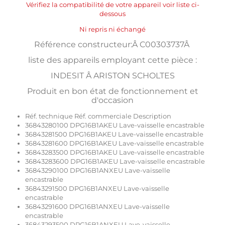
Vérifiez la compatibilité de votre appareil voir liste ci-
dessous
Ni repris ni échangé
Référence constructeur:Â C00303737Â
liste des appareils employant cette pièce :
INDESIT Â ARISTON SCHOLTES
Produit en bon état de fonctionnement et
d'occasion
Réf. technique Réf. commerciale Description
36843280100 DPG16B1AKEU Lave-vaisselle encastrable
36843281500 DPG16B1AKEU Lave-vaisselle encastrable
36843281600 DPG16B1AKEU Lave-vaisselle encastrable
36843283500 DPG16B1AKEU Lave-vaisselle encastrable
36843283600 DPG16B1AKEU Lave-vaisselle encastrable
36843290100 DPG16B1ANXEU Lave-vaisselle
encastrable
36843291500 DPG16B1ANXEU Lave-vaisselle
encastrable
36843291600 DPG16B1ANXEU Lave-vaisselle
encastrable
36843293500 DPG16B1ANXEU Lave-vaisselle