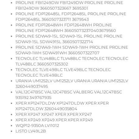
PROLINE FBI1249DW FBI1249DW PROLINE PROLINE
FBI1249DW 3660507323667 3695301
PROLINE FDP12648SL FDP12648SL PROLINE PROLINE
FDP12648SL 3660507323711 3679543
PROLINE FDP12648WH FDP12648WH PROLINE
PROLINE FDP12648WH 366050732370403679560
PROLINE SDW49-1SL SDW49-1SL PROLINE PROLINE
SDW49-1SL SDW491SL 3660507322714
PROLINE SDW49-1WH SDW49-1WH PROLINE PROLINE
SDW49-1WH SDW491WH 3660507322707
TECNOLEC TLV48BLC TLV48BLC TECNOLEC TECNOLEC
TLV48BLC 3660507325302
TECNOLEC TLVE49BLC TLVE49BLC TECNOLEC
TECNOLEC TLVE49BLC
URANIA UM1252LV UM1252LV URANIA URANIA UM1252LV
3260449037495
VAL12C47BSC VAL12C47BSC VALBERG VAL12C47BSC
935192 349767935
XPER XP1247DLDW XP1247DLDW XPER XPER
XP1247DLDW 3260449035804
XPER XP247 XP247 XPER XPER XP247
XPER XP249 XP249 XPER XPER XP249
WQP12-9350A LVI1012
LISTO LV49L2B