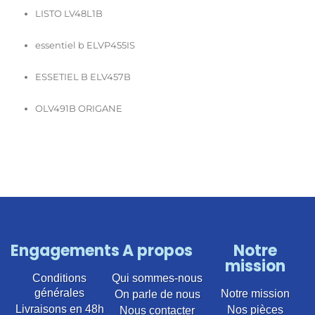
LISTO LV48L1B
essentiel b ELVP455IS
ESSETIEL B ELV457B
OLV491B ORIGANE
Engagements
A propos
Notre
mission
Conditions
Qui sommes-nous
générales
Notre mission
On parle de nous
Livraisons en 48h
Nos pièces
Nous contacter