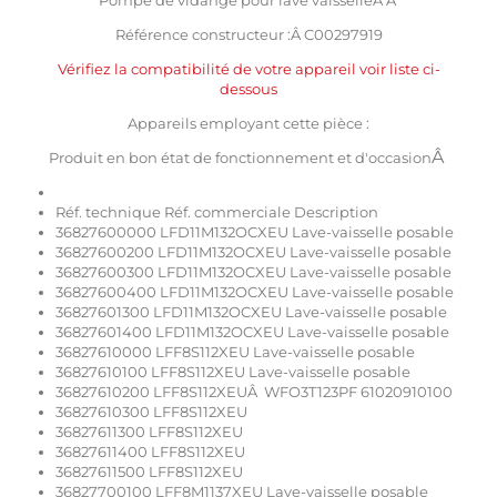
Pompe de vidange pour lave vaisselleÂ Â
Référence constructeur :Â C00297919
Vérifiez la compatibilité de votre appareil voir liste ci-
dessous
Appareils employant cette pièce :
Â
Produit en bon état de fonctionnement et d'occasion
Réf. technique Réf. commerciale Description
36827600000 LFD11M132OCXEU Lave-vaisselle posable
36827600200 LFD11M132OCXEU Lave-vaisselle posable
36827600300 LFD11M132OCXEU Lave-vaisselle posable
36827600400 LFD11M132OCXEU Lave-vaisselle posable
36827601300 LFD11M132OCXEU Lave-vaisselle posable
36827601400 LFD11M132OCXEU Lave-vaisselle posable
36827610000 LFF8S112XEU Lave-vaisselle posable
36827610100 LFF8S112XEU Lave-vaisselle posable
36827610200 LFF8S112XEUÂ WFO3T123PF 61020910100
36827610300 LFF8S112XEU
36827611300 LFF8S112XEU
36827611400 LFF8S112XEU
36827611500 LFF8S112XEU
36827700100 LFF8M1137XEU Lave-vaisselle posable