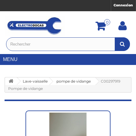
Connexion
0
MENU
Lave-vaisselle
pompe de vidange
C00297919
Pompe de vidange