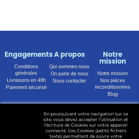
Engagements
A propos
Notre
mission
Conditions
Qui sommes-nous
générales
Notre mission
On parle de nous
Livraisons en 48h
Nos pièces
Nous contacter
reconditionnées
Paiement sécurisé
Blog
Vente en ligne de pièces détachées électroménager
En poursuivant votre navigation sur ce
d’occasion pour toutes marques et modèles. Plus de
site, vous devez accepter l’utilisation et
22 400 références (Lave-linge, Sèche-linge, Lave-
l'écriture de Cookies sur votre appareil
vaisselle, Micro-ondes, Fours, Cuisinières, Plaques de
connecté. Ces Cookies (petits fichiers
cuisson, Réfrigérateurs, Congélateurs, aspirateurs,
texte) permettent de suivre votre