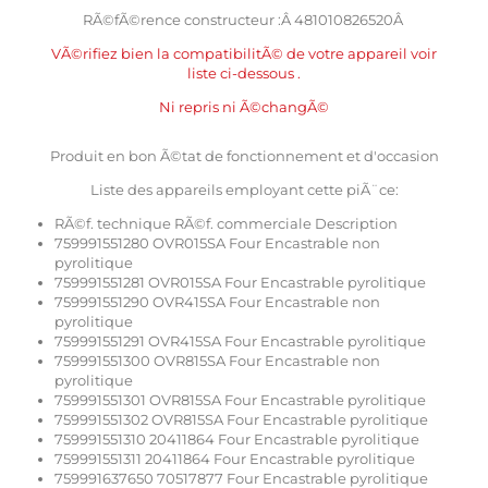
RÃ©fÃ©rence constructeur :Â 481010826520Â
VÃ©rifiez bien la compatibilitÃ© de votre appareil voir
liste ci-dessous .
Ni repris ni Ã©changÃ©
Produit en bon Ã©tat de fonctionnement et d'occasion
Liste des appareils employant cette piÃ¨ce:
RÃ©f. technique RÃ©f. commerciale Description
759991551280 OVR015SA Four Encastrable non
pyrolitique
759991551281 OVR015SA Four Encastrable pyrolitique
759991551290 OVR415SA Four Encastrable non
pyrolitique
759991551291 OVR415SA Four Encastrable pyrolitique
759991551300 OVR815SA Four Encastrable non
pyrolitique
759991551301 OVR815SA Four Encastrable pyrolitique
759991551302 OVR815SA Four Encastrable pyrolitique
759991551310 20411864 Four Encastrable pyrolitique
759991551311 20411864 Four Encastrable pyrolitique
759991637650 70517877 Four Encastrable pyrolitique