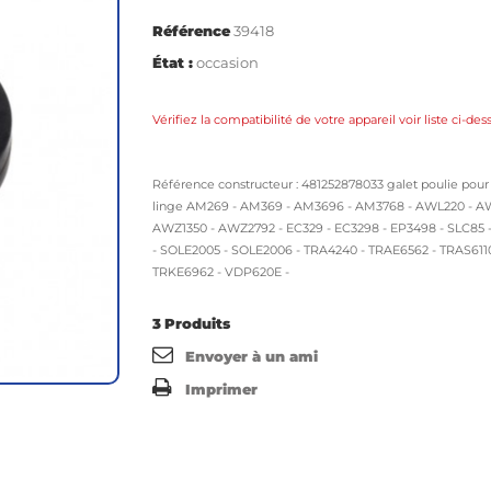
Référence
39418
État :
occasion
Vérifiez la compatibilité de votre appareil voir liste ci-de
Référence constructeur : 481252878033 galet poulie pour
linge AM269 - AM369 - AM3696 - AM3768 - AWL220 - A
AWZ1350 - AWZ2792 - EC329 - EC3298 - EP3498 - SLC85 
- SOLE2005 - SOLE2006 - TRA4240 - TRAE6562 - TRAS6110
TRKE6962 - VDP620E -
3
Produits
Envoyer à un ami
Imprimer