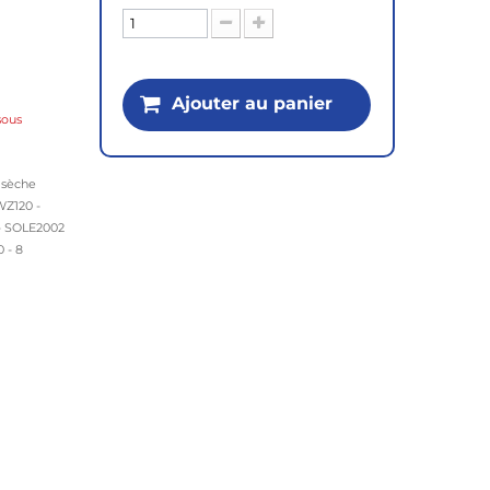
Ajouter au panier
ssous
 sèche
WZ120 -
- SOLE2002
 - 8