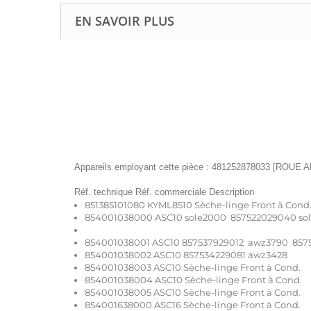
EN SAVOIR PLUS
Appareils employant cette pièce : 481252878033 [ROUE 
Réf. technique Réf. commerciale Description
851385101080 KYML8510 Sèche-linge Front à Cond
854001038000 ASC10 sole2000 857522029040 so
854001038001 ASC10 857537929012 awz3790 85
854001038002 ASC10 857534229081 awz3428
854001038003 ASC10 Sèche-linge Front à Cond.
854001038004 ASC10 Sèche-linge Front à Cond.
854001038005 ASC10 Sèche-linge Front à Cond.
854001638000 ASC16 Sèche-linge Front à Cond.