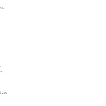
vac.
.
.
d.
nd.
.
Evac.