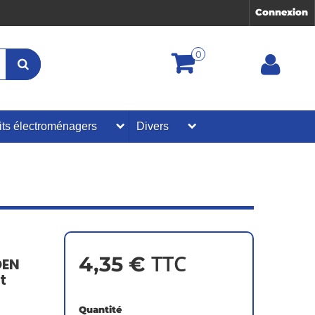
Connexion
0
its électroménagers
Divers
TTC
4,35 €
DEN
t
Quantité