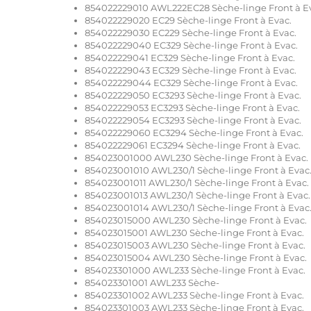
854022229010 AWL222EC28 Sèche-linge Front à E
854022229020 EC29 Sèche-linge Front à Evac.
854022229030 EC229 Sèche-linge Front à Evac.
854022229040 EC329 Sèche-linge Front à Evac.
854022229041 EC329 Sèche-linge Front à Evac.
854022229043 EC329 Sèche-linge Front à Evac.
854022229044 EC329 Sèche-linge Front à Evac.
854022229050 EC3293 Sèche-linge Front à Evac.
854022229053 EC3293 Sèche-linge Front à Evac.
854022229054 EC3293 Sèche-linge Front à Evac.
854022229060 EC3294 Sèche-linge Front à Evac.
854022229061 EC3294 Sèche-linge Front à Evac.
854023001000 AWL230 Sèche-linge Front à Evac.
854023001010 AWL230/1 Sèche-linge Front à Evac
854023001011 AWL230/1 Sèche-linge Front à Evac.
854023001013 AWL230/1 Sèche-linge Front à Evac.
854023001014 AWL230/1 Sèche-linge Front à Evac
854023015000 AWL230 Sèche-linge Front à Evac.
854023015001 AWL230 Sèche-linge Front à Evac.
854023015003 AWL230 Sèche-linge Front à Evac.
854023015004 AWL230 Sèche-linge Front à Evac.
854023301000 AWL233 Sèche-linge Front à Evac.
854023301001 AWL233 Sèche-
854023301002 AWL233 Sèche-linge Front à Evac.
854023301003 AWL233 Sèche-linge Front à Evac.