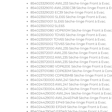
854023329000 AWL233 Sèche-linge Front à Evac.
854023329010 AWL233EC38 Sèche-linge Front à E
854023329020 EC39 Sèche-linge Front à Evac.
854023501000 SLE65 Sèche-linge Front à Evac.
854023501001 SLE65 Sèche-linge Front à Evac.
854023501002 SLE65
854023501080 VDP610M Sèche-linge Front à Evac
854023515000 TDV65 Sèche-linge Front à Evac.
854023515001 TDV65 Sèche-linge Front à Evac.
854023515002 TDV65 Sèche-linge Front à Evac.
854023572000 AWL235 Sèche-linge Front à Evac.
854023572001 AWL235 Sèche-linge Front à Evac.
854023572002 AWL235 Sèche-linge Front à Evac.
854023572003 AWL235 Sèche-linge Front à Evac.
854023601080 VDP620E Sèche-linge Front à Evac
854023701080 CDP630M Sèche-linge Front à Con
854023701090 CDP635MB Sèche-linge Front à Co
854024130000 AWL241 Sèche-linge Front à Evac.
854024130003 AWL241 Sèche-linge Front à Evac.
854024130004 AWL241 Sèche-linge Front à Evac.
854024429000 AWL244 Sèche-linge Front à Evac
854024429010 AWL244EP48 Sèche-linge Front à 
854024429020 EP49 Sèche-linge Front à Evac.
854024429030 EP249 Sèche-linge Front à Evac.
854024429040 EP349 Sèche-linge Front à Evac.