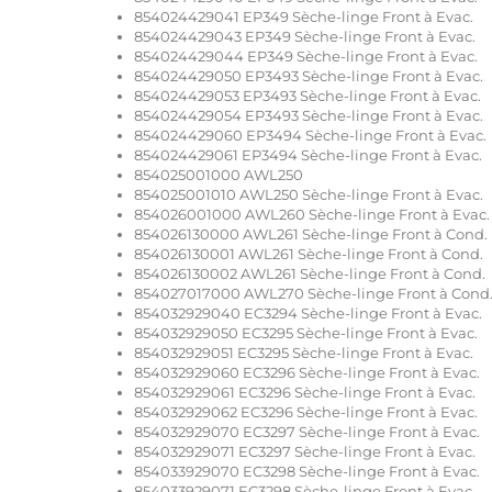
854024429041 EP349 Sèche-linge Front à Evac.
854024429043 EP349 Sèche-linge Front à Evac.
854024429044 EP349 Sèche-linge Front à Evac.
854024429050 EP3493 Sèche-linge Front à Evac.
854024429053 EP3493 Sèche-linge Front à Evac.
854024429054 EP3493 Sèche-linge Front à Evac.
854024429060 EP3494 Sèche-linge Front à Evac.
854024429061 EP3494 Sèche-linge Front à Evac.
854025001000 AWL250
854025001010 AWL250 Sèche-linge Front à Evac.
854026001000 AWL260 Sèche-linge Front à Evac.
854026130000 AWL261 Sèche-linge Front à Cond.
854026130001 AWL261 Sèche-linge Front à Cond.
854026130002 AWL261 Sèche-linge Front à Cond.
854027017000 AWL270 Sèche-linge Front à Cond
854032929040 EC3294 Sèche-linge Front à Evac.
854032929050 EC3295 Sèche-linge Front à Evac.
854032929051 EC3295 Sèche-linge Front à Evac.
854032929060 EC3296 Sèche-linge Front à Evac.
854032929061 EC3296 Sèche-linge Front à Evac.
854032929062 EC3296 Sèche-linge Front à Evac.
854032929070 EC3297 Sèche-linge Front à Evac.
854032929071 EC3297 Sèche-linge Front à Evac.
854033929070 EC3298 Sèche-linge Front à Evac.
854033929071 EC3298 Sèche-linge Front à Evac.