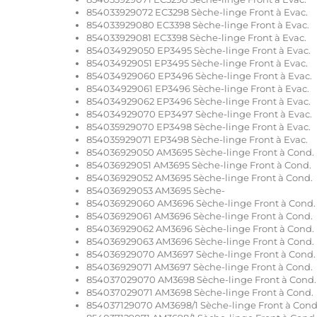
854033929072 EC3298 Sèche-linge Front à Evac.
854033929080 EC3398 Sèche-linge Front à Evac.
854033929081 EC3398 Sèche-linge Front à Evac.
854034929050 EP3495 Sèche-linge Front à Evac.
854034929051 EP3495 Sèche-linge Front à Evac.
854034929060 EP3496 Sèche-linge Front à Evac.
854034929061 EP3496 Sèche-linge Front à Evac.
854034929062 EP3496 Sèche-linge Front à Evac.
854034929070 EP3497 Sèche-linge Front à Evac.
854035929070 EP3498 Sèche-linge Front à Evac.
854035929071 EP3498 Sèche-linge Front à Evac.
854036929050 AM3695 Sèche-linge Front à Cond.
854036929051 AM3695 Sèche-linge Front à Cond.
854036929052 AM3695 Sèche-linge Front à Cond.
854036929053 AM3695 Sèche-
854036929060 AM3696 Sèche-linge Front à Cond.
854036929061 AM3696 Sèche-linge Front à Cond.
854036929062 AM3696 Sèche-linge Front à Cond.
854036929063 AM3696 Sèche-linge Front à Cond.
854036929070 AM3697 Sèche-linge Front à Cond.
854036929071 AM3697 Sèche-linge Front à Cond.
854037029070 AM3698 Sèche-linge Front à Cond.
854037029071 AM3698 Sèche-linge Front à Cond.
854037129070 AM3698/1 Sèche-linge Front à Cond