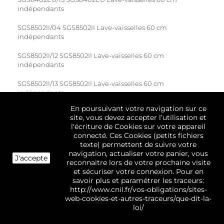
indépendants
SGS8502II/04 SGS8502II Lave-vaisselles 60 cm
indépendants
SGS8502II/12 SGS8502II Lave-vaisselles 60 cm
indépendants
SGS8502II/13 SGS8502II Lave-vaisselles 60 cm
indépendants
En poursuivant votre navigation sur ce
SGU4550/12 SGU4550 Lave-vaiss. 60 cm enc./sous plan
site, vous devez accepter l’utilisation et
trav.
l'écriture de Cookies sur votre appareil
connecté. Ces Cookies (petits fichiers
SGU4550/13 SGU4550 Lave-vaiss. 60 cm enc./sous plan
texte) permettent de suivre votre
trav.
navigation, actualiser votre panier, vous
J'accepte
reconnaitre lors de votre prochaine visite
SGU4552/12 SGU4552 Lave-vaiss. 60 cm enc./sous plan trav.
et sécuriser votre connexion. Pour en
savoir plus et paramétrer les traceurs:
SGU4552/13 SGU4552 Lave-vaiss. 60 cm enc./sous plan trav.
http://www.cnil.fr/vos-obligations/sites-
web-cookies-et-autres-traceurs/que-dit-la-
SGU5302SK/07 SGU5302SK Lave-vaisselles 60 cm
loi/
indépendants