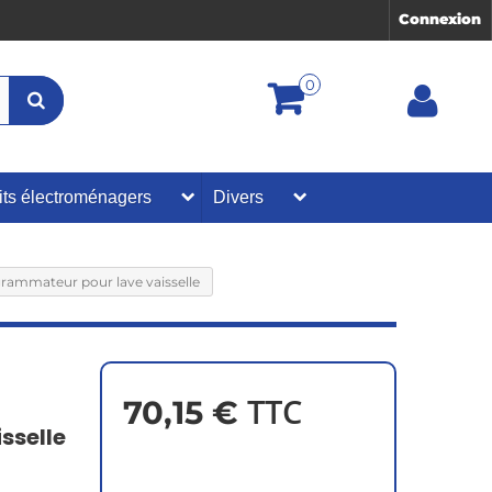
Connexion
0
its électroménagers
Divers
rammateur pour lave vaisselle
TTC
70,15 €
sselle