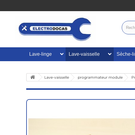
Lave-linge
Lave-vaisselle
Sèche-l
Lave-vaisselle
programmateur module
P