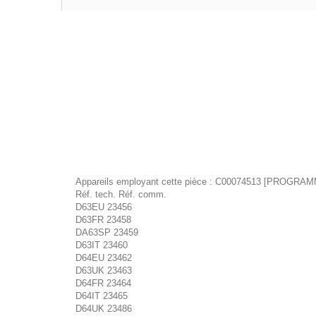
Appareils employant cette pièce : C00074513 [PROG
Réf. tech. Réf. comm.
D63EU 23456
D63FR 23458
DA63SP 23459
D63IT 23460
D64EU 23462
D63UK 23463
D64FR 23464
D64IT 23465
D64UK 23486