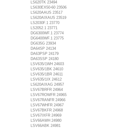
LS620TK 23494
LS630EX50-60 23506
LS620AAUS 23517
LS620AIXAUS 23519
LS2030F.1 23770
LS2052.1 23771
DG6300WF.1 23774
DG6400WF.1 23775
DG635G 23934
DA64SP 24134
DA63PSP 24179
DA63SSP 24180
LSV635/1WH 24603
LSV635/1BK 24610
LSV635/1BR 24611
LSV635/1IX 24612
LS620AIXAG 24957
LSV67BRFR 24964
LSV67ROWFR 24965
LSV67RANFR 24966
LSV67WHFR 24967
LSV67BKFR 24968
LSV67IXFR 24969
LSV66AWH 24980
LSV66ABK 24981