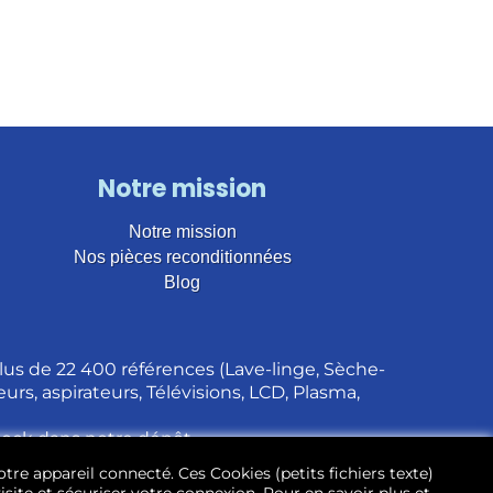
Notre mission
Notre mission
Nos pièces reconditionnées
Blog
us de 22 400 références (Lave-linge, Sèche-
urs, aspirateurs, Télévisions, LCD, Plasma,
stock dans notre dépôt.
otre appareil connecté. Ces Cookies (petits fichiers texte)