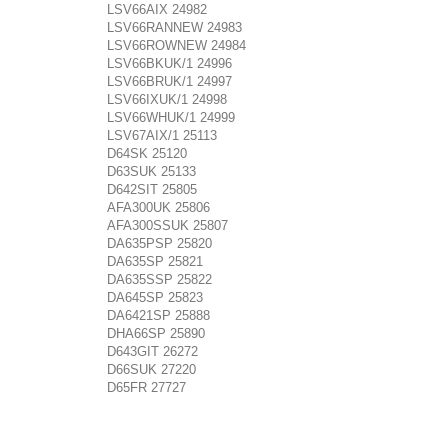
LSV66AIX 24982
LSV66RANNEW 24983
LSV66ROWNEW 24984
LSV66BKUK/1 24996
LSV66BRUK/1 24997
LSV66IXUK/1 24998
LSV66WHUK/1 24999
LSV67AIX/1 25113
D64SK 25120
D63SUK 25133
D642SIT 25805
AFA300UK 25806
AFA300SSUK 25807
DA635PSP 25820
DA635SP 25821
DA635SSP 25822
DA645SP 25823
DA6421SP 25888
DHA66SP 25890
D643GIT 26272
D66SUK 27220
D65FR 27727