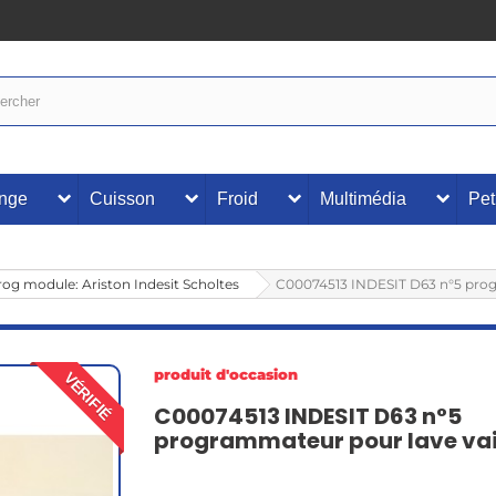
inge
Cuisson
Froid
Multimédia
Pet
rog module: Ariston Indesit Scholtes
C00074513 INDESIT D63 n°5 prog
produit d'occasion
VÉRIFIÉ
C00074513 INDESIT D63 n°5
programmateur pour lave vai