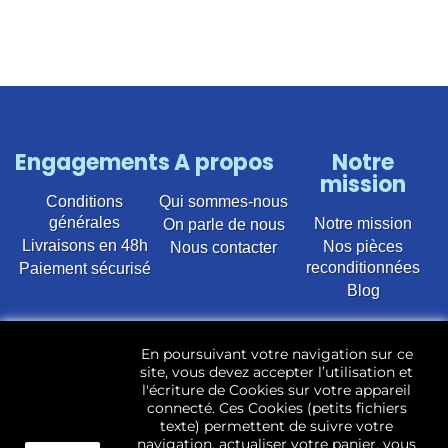
Engagements
A propos
Notre
mission
Conditions
Qui sommes-nous
générales
Notre mission
On parle de nous
Livraisons en 48h
Nos pièces
Nous contacter
reconditionnées
Paiement sécurisé
Blog
Vente en ligne de pièces détachées électroménager
En poursuivant votre navigation sur ce
d’occasion pour toutes marques et modèles. Plus de
site, vous devez accepter l’utilisation et
22 400 références (Lave-linge, Sèche-linge, Lave-
l'écriture de Cookies sur votre appareil
vaisselle, Micro-ondes, Fours, Cuisinières, Plaques de
connecté. Ces Cookies (petits fichiers
cuisson, Réfrigérateurs, Congélateurs, aspirateurs,
texte) permettent de suivre votre
Télévisions, LCD, Plasma, Téléviseur.)
navigation, actualiser votre panier, vous