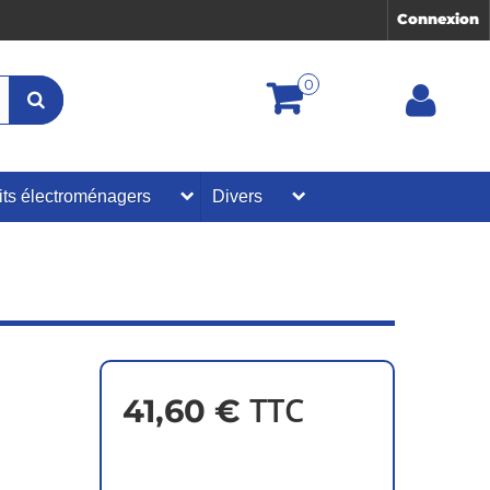
Connexion
0
its électroménagers
Divers
TTC
41,60 €