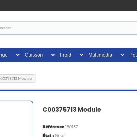
inge
Cuisson
Froid
Multimédia
Pet
00375713 Module
C00375713 Module
Référence
180137
État :
Neuf