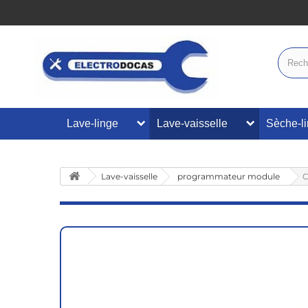
Lave-linge
Lave-vaisselle
Sèche-l
Lave-vaisselle
programmateur module
C