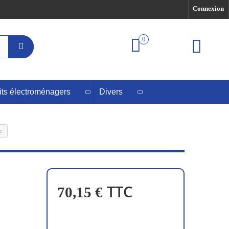
Connexion
0
its électroménagers
Divers
e
TTC
70,15 €