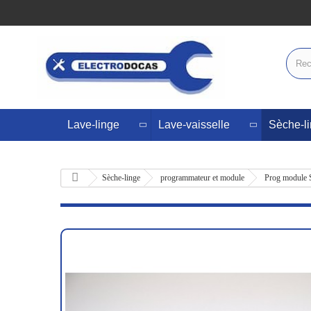
Lave-linge
Lave-vaisselle
Sèche-l
Sèche-linge
programmateur et module
Prog module 