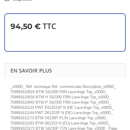
TTC
94,50 €
EN SAVOIR PLUS
_x000D_ Réf. technique Réf. commerciale Description_x000D_
759991610824 BTW S62300 FRN Lave-linge Top_x000D_
759991610834 BTW H S62300 FRN Lave-linge Top_x000D_
759991610843 BTW P S62300 FRN Lave-linge Top_x000D_
759991611133 PWT E612531P N (DE Lave-linge Top_x000D_
759991611144 PWT D61253P N (DE) Lave-linge Top_x000D_
759991611173 BTW S6230P PL/N Lave-linge Top_x000D_
759991611183 BTW D61253 N (EU) Lave-linge Top_x000D_
759991623173 BTW S6230P IT/N Lave-linge Top_x000D_ Page