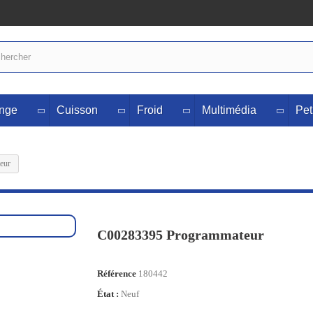
inge
Cuisson
Froid
Multimédia
Pet
eur
C00283395 Programmateur
Référence
180442
État :
Neuf