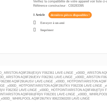
Verifiez la compatibilite de votre appareil voir liste c
Référence constructeur : C00283395
1
Article
dernières pièces disponibles !
Envoyer à un ami
Imprimer
0D_ ARISTON AQ9F29U(EX)/V F062361 LAVE-LINGE _x000D_ ARISTON A
0D_ ARISTON AQ9F29UEXV F062361 LAVE-LINGE _x000D_ ARISTON F06
F062380 AQ9F29UAUSV LAVE-LINGE _x000D_ HOTPOINT/ARISTON AQ9F2
NGE _x000D_ HOTPOINT/ARISTON AQ9F29UTKV F062336 LAVE-LINGE _x
)/V F062302 LAVE-LINGE _x000D_ HOTPOINT/ARISTON AQ9F49U(IT)/V 
OINT/ARISTON AQ9F69U(FR)/V F062301 LAVE-LINGE _x000D_ WHIRLPOO
_x000D_ WHIRLPOOL AQ9F29UTKV 80623360200 LAVE-LINGE