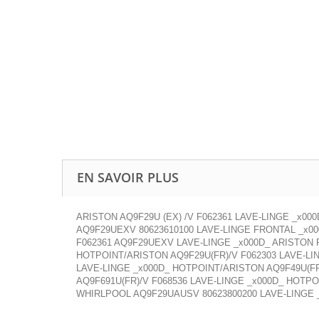
EN SAVOIR PLUS
ARISTON AQ9F29U (EX) /V F062361 LAVE-LINGE _x00
AQ9F29UEXV 80623610100 LAVE-LINGE FRONTAL _x00
F062361 AQ9F29UEXV LAVE-LINGE _x000D_ ARISTON 
HOTPOINT/ARISTON AQ9F29U(FR)/V F062303 LAVE-LI
LAVE-LINGE _x000D_ HOTPOINT/ARISTON AQ9F49U(FR
AQ9F691U(FR)/V F068536 LAVE-LINGE _x000D_ HOTP
WHIRLPOOL AQ9F29UAUSV 80623800200 LAVE-LINGE 