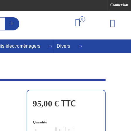
Connexion
0
its électroménagers
Divers
TTC
95,00 €
Quantité