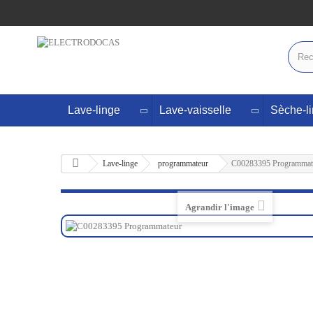
Lave-linge
Lave-vaisselle
Sèche-l
Lave-linge
programmateur
C00283395 Programmat
Agrandir l'image