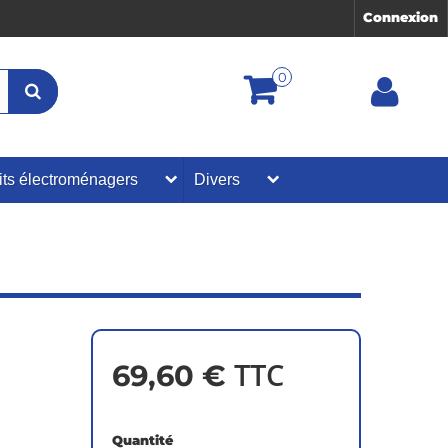
Connexion
0
its électroménagers
Divers
TTC
69,60 €
Quantité