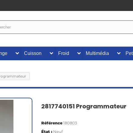
inge
Cuisson
Froid
Multimédia
Pet
Programmateur
2817740151 Programmateur
Référence
180803
État :
Neuf