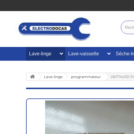
Lave-linge
Lave-vaisselle
Sèche-l
Lave-linge
programmateur
2817740151 