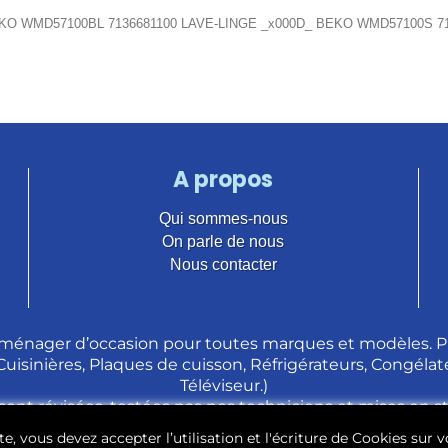
KO WMD57100BL 7136681100 LAVE-LINGE _x000D_ BEKO WMD57100S 71
A propos
Qui sommes-nous
On parle de nous
Nous contacter
ménager d’occasion pour toutes marques et modèles. Pl
 Cuisinières, Plaques de cuisson, Réfrigérateurs, Congélate
Téléviseur.)
sont révisées, testées pas nos techniciens et mises en 
e, vous devez accepter l’utilisation et l'écriture de Cookies sur v