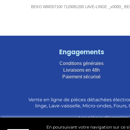
BEKO WMD57100 7120081200 LAVE-LINGE _x000D_ BE
Engagements
Conditions générales
Livraisons en 48h
Paiement sécurisé
Vente en ligne de pièces détachées électro
linge, Lave-vaisselle, Micro-ondes, Fours,
Les pièces d’occasion 
En poursuivant votre navigation sur ce sit