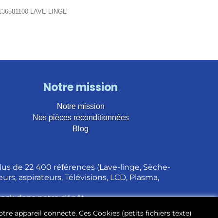
36581100 LAVE-LINGE
Notre mission
Notre mission
Nos pièces reconditionnées
Blog
us de 22 400 références (Lave-linge, Sèche-
urs, aspirateurs, Télévisions, LCD, Plasma,
stock dans notre dépôt.
otre appareil connecté. Ces Cookies (petits fichiers texte)