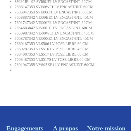
SVI80JF1-02 SVI80JF1 LV ENCAST/INT. 60CM
7686147353 SVI80WF1 LV ENCAST/INT. 60CM
7686047353 SVI80XF1 LV ENCAST/INT. 60CM
7658887342 VI600BE1 LV ENCAST/INT. 45CM
7691747342 VI600JE1 LV ENCAST/INT. 60CM
7664683842 VI600JU1 LV ENCAST/INT. 60CM
7658987342 VI600WE1 LV ENCAST/INT. 45CM
7658787342 VI600XE1 LV ENCAST/INT. 45CM
7660187353 VLS506 LV POSE LIBRE 60 CM
7660287353 VLS516 LV POSE LIBRE 45 CM
7684087353 VLS517 LV POSE LIBRE 60 CM
7693487353 VLS517S LV POSE LIBRE 60 CM
7691947355 VY805XE1 LV ENCAST/INT. 60CM
Engagements
A propos
Notre mission