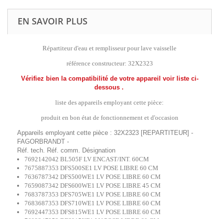
EN SAVOIR PLUS
Répartiteur d'eau et remplisseur pour lave vaisselle
référence constructeur: 32X2323
Vérifiez bien la compatibilité de votre appareil voir liste ci-
dessous .
liste des appareils employant cette pièce:
produit en bon état de fonctionnement et d'occasion
Appareils employant cette pièce : 32X2323 [REPARTITEUR] -
FAGORBRANDT -
Réf. tech. Réf. comm. Désignation
7692142042 BL505F LV ENCAST/INT. 60CM
7675887353 DFS500SE1 LV POSE LIBRE 60 CM
7636787342 DFS500WE1 LV POSE LIBRE 60 CM
7659087342 DFS600WE1 LV POSE LIBRE 45 CM
7683787353 DFS705WE1 LV POSE LIBRE 60 CM
7683687353 DFS710WE1 LV POSE LIBRE 60 CM
7692447353 DFS815WE1 LV POSE LIBRE 60 CM