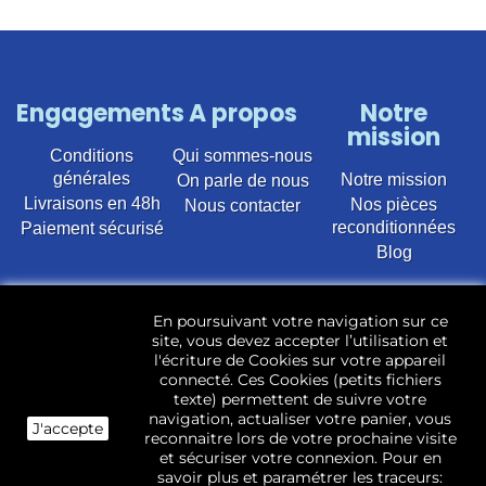
Engagements
A propos
Notre
mission
Conditions
Qui sommes-nous
générales
Notre mission
On parle de nous
Livraisons en 48h
Nos pièces
Nous contacter
reconditionnées
Paiement sécurisé
Blog
Vente en ligne de pièces détachées électroménager
En poursuivant votre navigation sur ce
d’occasion pour toutes marques et modèles. Plus de
site, vous devez accepter l’utilisation et
22 400 références (Lave-linge, Sèche-linge, Lave-
l'écriture de Cookies sur votre appareil
vaisselle, Micro-ondes, Fours, Cuisinières, Plaques de
connecté. Ces Cookies (petits fichiers
cuisson, Réfrigérateurs, Congélateurs, aspirateurs,
texte) permettent de suivre votre
Télévisions, LCD, Plasma, Téléviseur.)
navigation, actualiser votre panier, vous
J'accepte
reconnaitre lors de votre prochaine visite
Les pièces d’occasion sont révisées, testées pas nos
et sécuriser votre connexion. Pour en
techniciens et mises en stock dans notre dépôt.
savoir plus et paramétrer les traceurs: