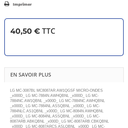
Imprimer
TTC
40,50 €
EN SAVOIR PLUS
LG MC-3087BL MC8087AR.AW1QGSF MICRO-ONDES
_x000D_ LG MC-7884N.AWHQBNL _x000D_ LG MC-
7884NC.AW1QBNL _x000D_ LG MC-7884NC.AWHQBNL
_x000D_ LG MC-7884NL.ASSQBNL _x000D_ LG MC-
7884NLC.AS1QBNL _x000D_ LG MC-8084N.AWHQBNL
_x000D_ LG MC-8084NL.ASSQBNL _x000D_ LG MC-
8087ARB.ABKQBNL _x000D_ LG MC-8087ARB.CBKQBNL
_x000D_ LG MC-8087ARCS.ASLQBNL _x000D_ LG MC-