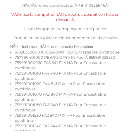
RÃ©fÃ©rence constructeur:Â 481010836646Â
VÃ©rifiez la compatibilitÃ© de votre appareil voir liste ci-
dessousÂ
Liste des appareils employant cette piÃ¨ce:
Produit en bon Ã©tat de fonctionnement et d'occasion
RÃ©f. technique RÃ©f. commerciale Description
61028330000 IFW6540PIX Four Encastrable pyrolitique
757790401000 PBWK3 OP8V IN FourÂ 859991028330
759991000960 FA5 841 P IX HA Four Encastrable
pyrolitique
759991001010 FA4 840 P IX HA Four Encastrable
pyrolitique
759991001020 FA4 841 P IX HA Four Encastrable
pyrolitique
759991001070 FA3 840 P IX HA Four Encastrable
pyrolitique
759991001080 FA3 540 P IX HA Four Encastrable
pyrolitique
759991001230 FA2 840 P IX HA Four Encastrable
pyrolitique
759991001240 FA2 844 P IX HA Four Encastrable