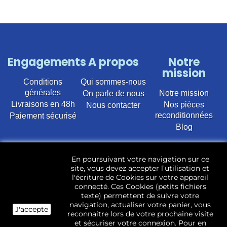
Engagements
A propos
Notre
mission
Conditions
Qui sommes-nous
générales
Notre mission
On parle de nous
Livraisons en 48h
Nos pièces
Nous contacter
reconditionnées
Paiement sécurisé
Blog
Vente en ligne de pièces détachées électroménager
En poursuivant votre navigation sur ce
d’occasion pour toutes marques et modèles. Plus de
site, vous devez accepter l’utilisation et
22 400 références (Lave-linge, Sèche-linge, Lave-
l'écriture de Cookies sur votre appareil
vaisselle, Micro-ondes, Fours, Cuisinières, Plaques de
connecté. Ces Cookies (petits fichiers
cuisson, Réfrigérateurs, Congélateurs, aspirateurs,
texte) permettent de suivre votre
Télévisions, LCD, Plasma, Téléviseur.)
navigation, actualiser votre panier, vous
J'accepte
reconnaitre lors de votre prochaine visite
Les pièces d’occasion sont révisées, testées pas nos
et sécuriser votre connexion. Pour en
techniciens et mises en stock dans notre dépôt.